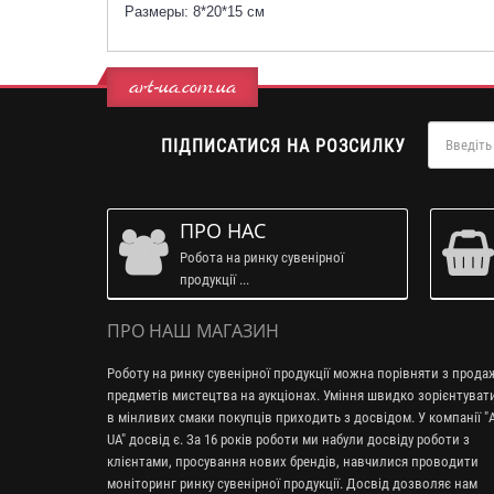
Размеры: 8*20*15 см
art-ua.com.ua
ПІДПИСАТИСЯ НА РОЗСИЛКУ
ПРО НАС
Робота на ринку сувенірної
продукції ...
ПРО НАШ МАГАЗИН
Роботу на ринку сувенірної продукції можна порівняти з прод
предметів мистецтва на аукціонах. Уміння швидко зорієнтуват
в мінливих смаки покупців приходить з досвідом. У компанії "A
UA" досвід є. За 16 років роботи ми набули досвіду роботи з
клієнтами, просування нових брендів, навчилися проводити
моніторинг ринку сувенірної продукції. Досвід дозволяє нам