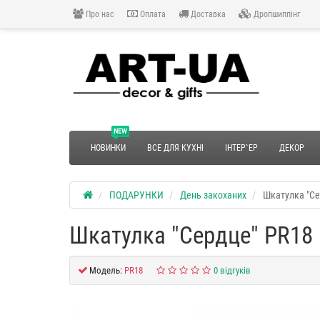
Про нас
Оплата
Доставка
Дропшиппінг
NEW
НОВИНКИ
ВСЕ ДЛЯ КУХНІ
ІНТЕР`ЕР
ДЕКОР
ПОДАРУНКИ
День закоханих
Шкатулка "Се
Шкатулка "Сердце" PR18
Модель:
PR18
0 відгуків