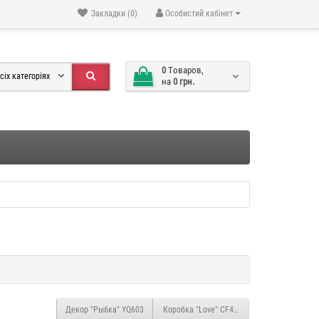
Закладки (0)
Особистий кабінет
0
Tоваров,
сіх категоріях
на
0 грн.
Декор "Рыбка" YQ603
Коробка "Love" CF494