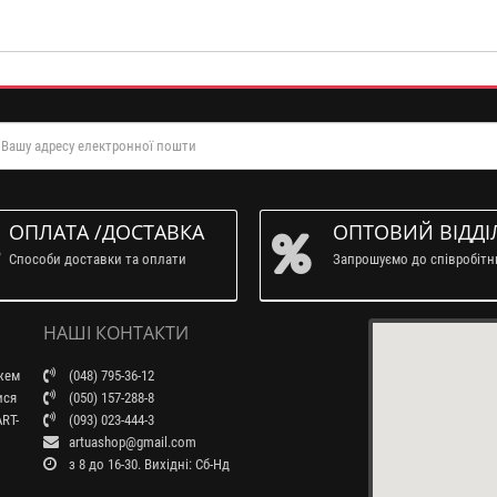
ОПЛАТА /ДОСТАВКА
ОПТОВИЙ ВІДДІ
Способи доставки та оплати
Запрошуємо до співробіт
НАШІ КОНТАКТИ
ажем
(048) 795-36-12
ися
(050) 157-288-8
RT-
(093) 023-444-3
artuashop@gmail.com
з 8 до 16-30. Вихідні: Сб-Нд