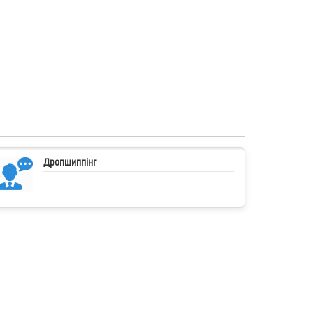
Дропшиппінг