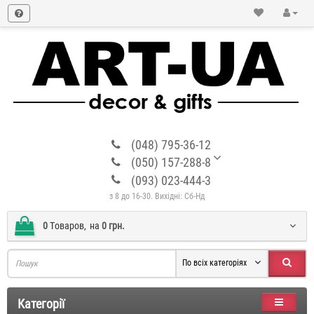
(048) 795-36-12
(050) 157-288-8
(093) 023-444-3
з 8 до 16-30. Вихідні: Сб-Нд
0
Tоваров,
на
0 грн.
По всіх категоріях
Категорії