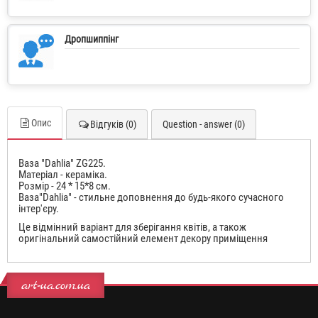
Дропшиппінг
Опис
Відгуків (0)
Question - answer (0)
Ваза "Dahlia" ZG225.
Матеріал - кераміка.
Розмір - 24 * 15*8 см.
Ваза"Dahlia" - стильне доповнення до будь-якого сучасного
інтер'єру.
Це відмінний варіант для зберігання квітів, а також
оригінальний самостійний елемент декору приміщення
art-ua.com.ua