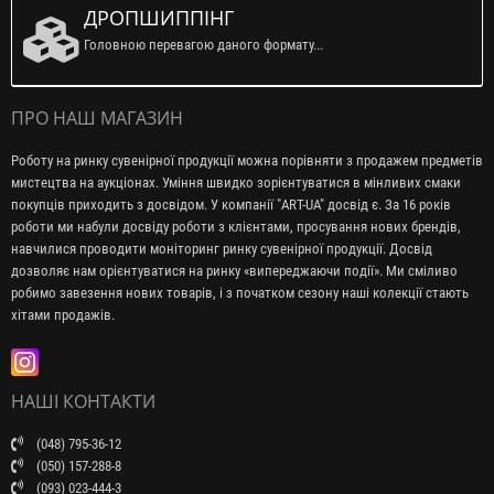
ДРОПШИППІНГ
Головною перевагою даного формату...
ПРО НАШ МАГАЗИН
Роботу на ринку сувенірної продукції можна порівняти з продажем предметів
мистецтва на аукціонах. Уміння швидко зорієнтуватися в мінливих смаки
покупців приходить з досвідом. У компанії "ART-UA" досвід є. За 16 років
роботи ми набули досвіду роботи з клієнтами, просування нових брендів,
навчилися проводити моніторинг ринку сувенірної продукції. Досвід
дозволяє нам орієнтуватися на ринку «випереджаючи події». Ми сміливо
робимо завезення нових товарів, і з початком сезону наші колекції стають
хітами продажів.
НАШІ КОНТАКТИ
(048) 795-36-12
(050) 157-288-8
(093) 023-444-3