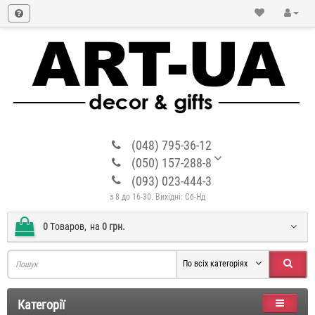
(048) 795-36-12
(050) 157-288-8
(093) 023-444-3
з 8 до 16-30. Вихідні: Сб-Нд
0
Tоваров,
на
0 грн.
По всіх категоріях
Категорії