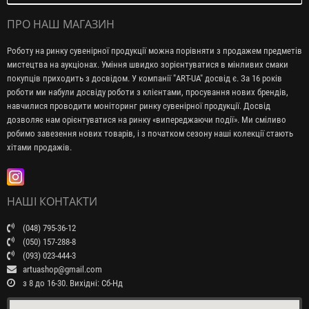
ПРО НАШ МАГАЗИН
Роботу на ринку сувенірної продукції можна порівняти з продажем предметів
мистецтва на аукціонах. Уміння швидко зорієнтуватися в мінливих смаки
покупців приходить з досвідом. У компанії "ART-UA" досвід є. За 16 років
роботи ми набули досвіду роботи з клієнтами, просування нових брендів,
навчилися проводити моніторинг ринку сувенірної продукції. Досвід
дозволяє нам орієнтуватися на ринку «випереджаючи події». Ми сміливо
робимо завезення нових товарів, і з початком сезону наші колекції стають
хітами продажів.
НАШІ КОНТАКТИ
(048) 795-36-12
(050) 157-288-8
(093) 023-444-3
artuashop@gmail.com
з 8 до 16-30. Вихідні: Сб-Нд