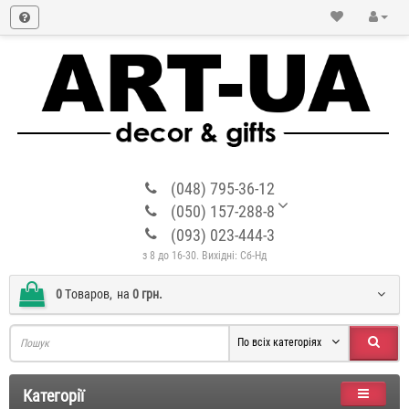
(048) 795-36-12
(050) 157-288-8
(093) 023-444-3
з 8 до 16-30. Вихідні: Сб-Нд
0
Tоваров,
на
0 грн.
По всіх категоріях
Категорії