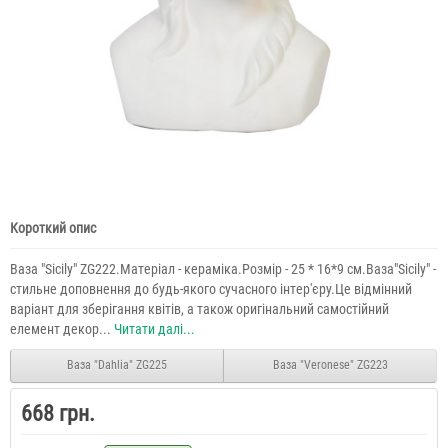
Короткий опис
Ваза "Sicily" ZG222.Матеріал - кераміка.Розмір - 25 * 16*9 см.Ваза"Sicily" -
стильне доповнення до будь-якого сучасного інтер'єру.Це відмінний
варіант для зберігання квітів, а також оригінальний самостійний
елемент декор...
Читати далі...
Ваза "Dahlia" ZG225
Ваза "Veronese" ZG223
668 грн.