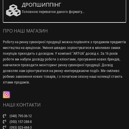
ДРОПШИППІНГ
Головною перевагою даного формату...
ПРО НАШ МАГАЗИН
Роботу на ринку сувенірної продукції можна порівняти з продажем предметів
мистецтва на аукціонах. Уміння швидко зорієнтуватися в мінливих смаки
покупців приходить з досвідом. У компанії "ART-UA" досвід є. За 16 років
роботи ми набули досвіду роботи з клієнтами, просування нових брендів,
навчилися проводити моніторинг ринку сувенірної продукції. Досвід
дозволяє нам орієнтуватися на ринку «випереджаючи події». Ми сміливо
робимо завезення нових товарів, і з початком сезону наші колекції стають
хітами продажів.
НАШІ КОНТАКТИ
(048) 795-36-12
(050) 157-288-8
(093) 023-444-3