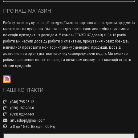
ПРО НАШ МАГАЗИН
Роботу на ринку сувенірної продукції можна порівняти з продажем предметів
мистецтва на аукціонах. Уміння швидко зорієнтуватися в мінливих смаки
покупців приходить з досвідом. У компанії "ART-UA" досвід є. За 16 років
роботи ми набули досвіду роботи з клієнтами, просування нових брендів,
навчилися проводити моніторинг ринку сувенірної продукції. Досвід
дозволяє нам орієнтуватися на ринку «випереджаючи події». Ми сміливо
робимо завезення нових товарів, і з початком сезону наші колекції стають
хітами продажів.
НАШІ КОНТАКТИ
(048) 795-36-12
(050) 157-288-8
(093) 023-444-3
artuashop@gmail.com
з 8 до 16-30. Вихідні: Сб-Нд