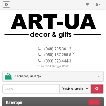
(048) 795-36-12
(050) 157-288-8
(093) 023-444-3
з 8 до 16-30. Вихідні: Сб-Нд
0
Tоваров,
на
0 грн.
По всіх категоріях
Категорії