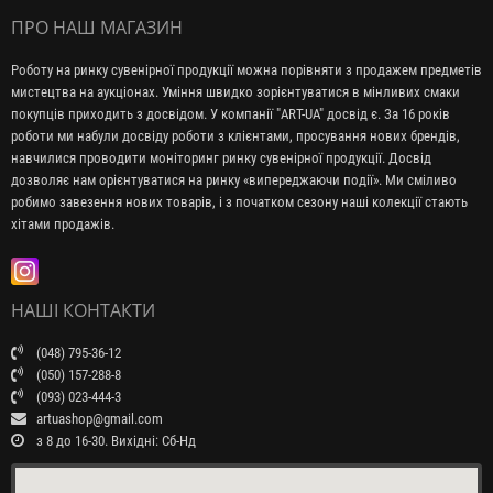
ПРО НАШ МАГАЗИН
Роботу на ринку сувенірної продукції можна порівняти з продажем предметів
мистецтва на аукціонах. Уміння швидко зорієнтуватися в мінливих смаки
покупців приходить з досвідом. У компанії "ART-UA" досвід є. За 16 років
роботи ми набули досвіду роботи з клієнтами, просування нових брендів,
навчилися проводити моніторинг ринку сувенірної продукції. Досвід
дозволяє нам орієнтуватися на ринку «випереджаючи події». Ми сміливо
робимо завезення нових товарів, і з початком сезону наші колекції стають
хітами продажів.
НАШІ КОНТАКТИ
(048) 795-36-12
(050) 157-288-8
(093) 023-444-3
artuashop@gmail.com
з 8 до 16-30. Вихідні: Сб-Нд