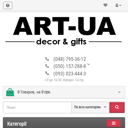
(048) 795-36-12
(050) 157-288-8
(093) 023-444-3
з 8 до 16-30. Вихідні: Сб-Нд
0
Tоваров,
на
0 грн.
По всіх категоріях
Категорії