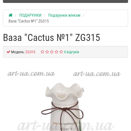
ПОДАРУНКИ
Подарунки жінкам
Ваза "Сactus №1" ZG315
Ваза "Сactus №1" ZG315
Модель:
ZG315
0 відгуків