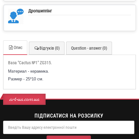
Дропшиппінг
Опис
Відгуків (0)
Question - answer (0)
Ваза "Сactus №1" ZG315.
Материал - керамика.
Размер - 25*10 см.
art-ua.com.ua
ПІДПИСАТИСЯ НА РОЗСИЛКУ