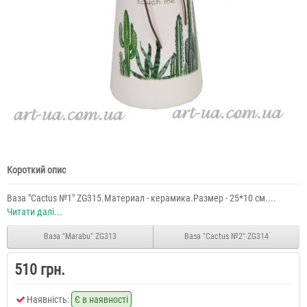
Короткий опис
Ваза "Сactus №1" ZG315.Материал - керамика.Размер - 25*10 см....
Читати далі...
Ваза "Marabu" ZG313
Ваза "Сactus №2" ZG314
510 грн.
Наявність:
Є в наявності