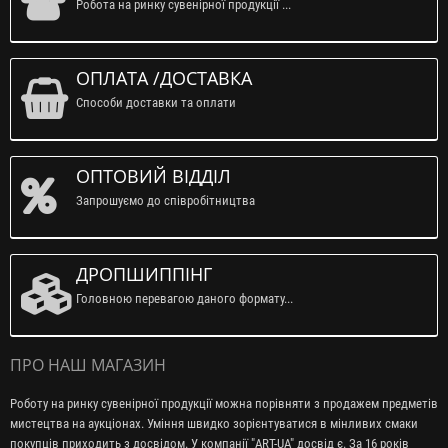
Робота на ринку сувенірної продукції ...
ОПЛАТА /ДОСТАВКА
Способи доставки та оплати
ОПТОВИЙ ВІДДІЛ
Запрошуємо до співробітництва
ДРОПШИППІНГ
Головною перевагою даного формату...
ПРО НАШ МАГАЗИН
Роботу на ринку сувенірної продукції можна порівняти з продажем предметів
мистецтва на аукціонах. Уміння швидко зорієнтуватися в мінливих смаки
покупців приходить з досвідом. У компанії "ART-UA" досвід є. За 16 років