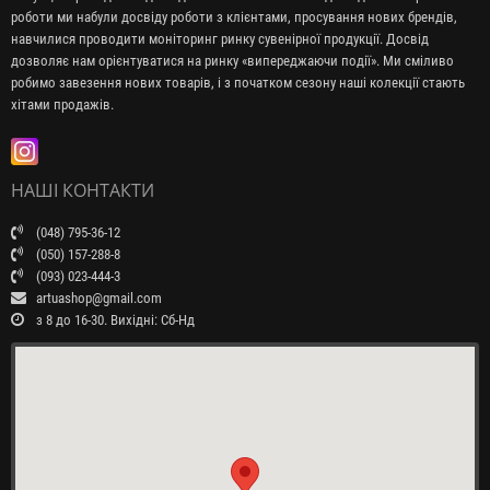
роботи ми набули досвіду роботи з клієнтами, просування нових брендів,
навчилися проводити моніторинг ринку сувенірної продукції. Досвід
дозволяє нам орієнтуватися на ринку «випереджаючи події». Ми сміливо
робимо завезення нових товарів, і з початком сезону наші колекції стають
хітами продажів.
НАШІ КОНТАКТИ
(048) 795-36-12
(050) 157-288-8
(093) 023-444-3
artuashop@gmail.com
з 8 до 16-30. Вихідні: Сб-Нд