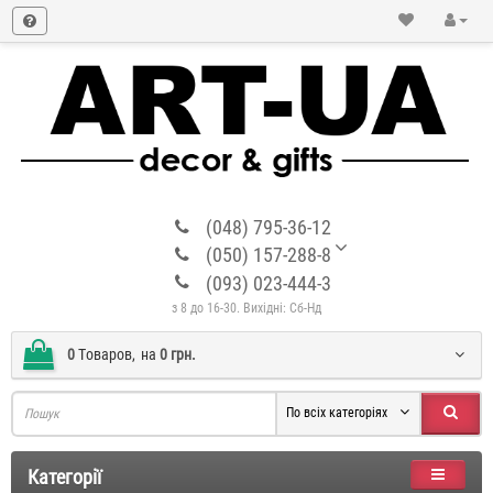
(048) 795-36-12
(050) 157-288-8
(093) 023-444-3
з 8 до 16-30. Вихідні: Сб-Нд
0
Tоваров,
на
0 грн.
По всіх категоріях
Категорії