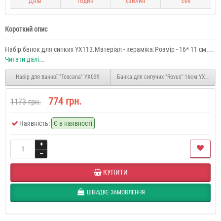
Днів
Годин
хвилин
сек
Короткий опис
Набір банок для сипких YX113.Матеріал - кераміка.Розмір - 16* 11 см....
Читати далі...
Набір для ванної "Toscana" YX039
Банка для сипучих "Rovus" 16см YX114
774 грн.
1173 грн.
Наявність:
Є в наявності
КУПИТИ
ШВИДКЕ ЗАМОВЛЕННЯ