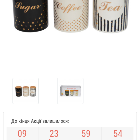
До кінця Акції залишилося:
0
9
2
3
5
9
5
4