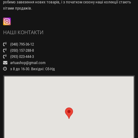
робимо завезення нових товарів, і з початком сезону наші колекції стають
хітами продажів.
НАШІ КОНТАКТИ
(048) 795-36-12
(050) 157-288-8
(093) 023-444-3
artuashop@gmail.com
з 8 до 16-30. Вихідні: Сб-Нд