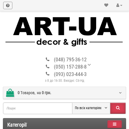
(048) 795-36-12
(050) 157-288-8
(093) 023-444-3
з 8 до 16-30. Вихідні: Сб-Нд
0
Tоваров,
на
0 грн.
По всіх категоріях
Категорії