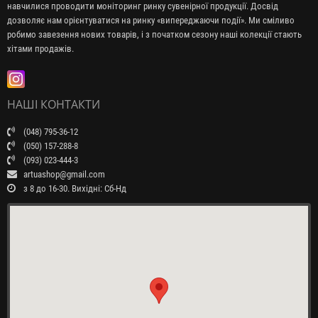
навчилися проводити моніторинг ринку сувенірної продукції. Досвід
дозволяє нам орієнтуватися на ринку «випереджаючи події». Ми сміливо
робимо завезення нових товарів, і з початком сезону наші колекції стають
хітами продажів.
НАШІ КОНТАКТИ
(048) 795-36-12
(050) 157-288-8
(093) 023-444-3
artuashop@gmail.com
з 8 до 16-30. Вихідні: Сб-Нд