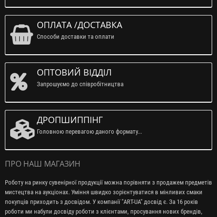
ОПЛАТА /ДОСТАВКА
Способи доставки та оплати
ОПТОВИЙ ВІДДІЛ
Запрошуємо до співробітництва
ДРОПШИППІНГ
Головною перевагою даного формату...
ПРО НАШ МАГАЗИН
Роботу на ринку сувенірної продукції можна порівняти з продажем предметів
мистецтва на аукціонах. Уміння швидко зорієнтуватися в мінливих смаки
покупців приходить з досвідом. У компанії "ART-UA" досвід є. За 16 років
роботи ми набули досвіду роботи з клієнтами, просування нових брендів,