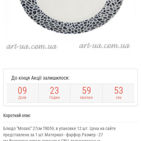
До кінця Акції залишилося:
0
9
2
3
5
9
5
2
Днів
Годин
хвилин
сек
Короткий опис
Блюдо "Mosaic" 27см TR059, в упаковке 12 шт. Цена на сайте
представлена за 1 шт.Материал - фарфор.Размер - 27
см.Возможно использование в СВЧ, посудомоечных