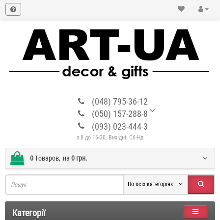
(048) 795-36-12
(050) 157-288-8
(093) 023-444-3
з 8 до 16-30. Вихідні: Сб-Нд
0
Tоваров,
на
0 грн.
По всіх категоріях
Категорії