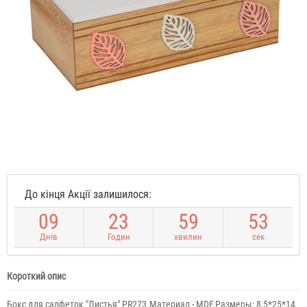
До кінця Акції залишилося:
0
9
2
3
5
9
5
3
Днів
Годин
хвилин
сек
Короткий опис
Бокс для салфеток "Листья" PR273.Материал - MDF.Размеры: 8,5*25*14