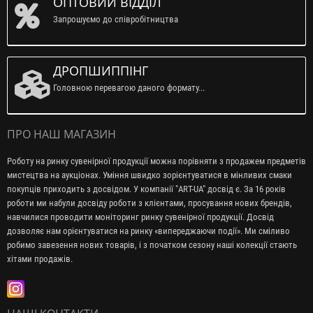
ОПТОВИЙ ВІДДІЛ
Запрошуємо до співробітництва
ДРОПШИППІНГ
Головною перевагою даного формату...
ПРО НАШ МАГАЗИН
Роботу на ринку сувенірної продукції можна порівняти з продажем предметів
мистецтва на аукціонах. Уміння швидко зорієнтуватися в мінливих смаки
покупців приходить з досвідом. У компанії "ART-UA" досвід є. За 16 років
роботи ми набули досвіду роботи з клієнтами, просування нових брендів,
навчилися проводити моніторинг ринку сувенірної продукції. Досвід
дозволяє нам орієнтуватися на ринку «випереджаючи події». Ми сміливо
робимо завезення нових товарів, і з початком сезону наші колекції стають
хітами продажів.