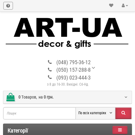
(048) 795-36-12
(050) 157-288-8
(093) 023-444-3
з 8 до 16-30. Вихідні: Сб-Нд
0
Tоваров,
на
0 грн.
По всіх категоріях
Категорії