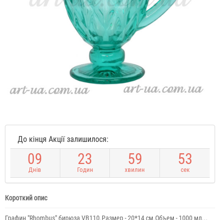
До кінця Акції залишилося:
0
9
2
3
5
9
5
3
Днів
Годин
хвилин
сек
Короткий опис
Графин "Rhombus" бирюза VB110.Размер - 20*14 см.Объем - 1000 мл...