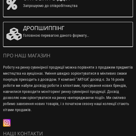
Запрошуємо до співробітництва
ДРОПШИППІНГ
Головною перевагою даного формату...
ПРО НАШ МАГАЗИН
Роботу на ринку сувенірної продукції можна порівняти з продажем предметів
мистецтва на аукціонах. Уміння швидко зорієнтуватися в мінливих смаки
покупців приходить з досвідом. У компанії "ART-UA" досвід є. За 16 років
роботи ми набули досвіду роботи з клієнтами, просування нових брендів,
навчилися проводити моніторинг ринку сувенірної продукції. Досвід
дозволяє нам орієнтуватися на ринку «випереджаючи події». Ми сміливо
робимо завезення нових товарів, і з початком сезону наші колекції стають
хітами продажів.
НАШІ КОНТАКТИ