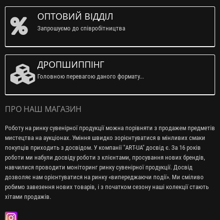
ОПТОВИЙ ВІДДІЛ
Запрошуємо до співробітництва
ДРОПШИППІНГ
Головною перевагою даного формату...
ПРО НАШ МАГАЗИН
Роботу на ринку сувенірної продукції можна порівняти з продажем предметів
мистецтва на аукціонах. Уміння швидко зорієнтуватися в мінливих смаки
покупців приходить з досвідом. У компанії "ART-UA" досвід є. За 16 років
роботи ми набули досвіду роботи з клієнтами, просування нових брендів,
навчилися проводити моніторинг ринку сувенірної продукції. Досвід
дозволяє нам орієнтуватися на ринку «випереджаючи події». Ми сміливо
робимо завезення нових товарів, і з початком сезону наші колекції стають
хітами продажів.