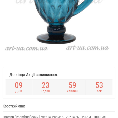
До кінця Акції залишилося:
0
9
2
3
5
9
5
3
Днів
Годин
хвилин
сек
Короткий опис
Графин "Rhombus" синий VB214.Размер - 20*14 см.Объем - 1000 мл....