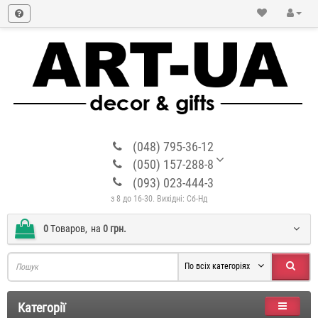
(048) 795-36-12
(050) 157-288-8
(093) 023-444-3
з 8 до 16-30. Вихідні: Сб-Нд
0
Tоваров,
на
0 грн.
По всіх категоріях
Категорії