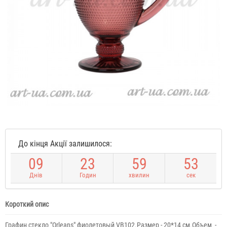
До кінця Акції залишилося:
0
9
2
3
5
9
5
3
Днів
Годин
хвилин
сек
Короткий опис
Графин стекло "Orleans" фиолетовый VB102.Размер - 20*14 см.Объем -