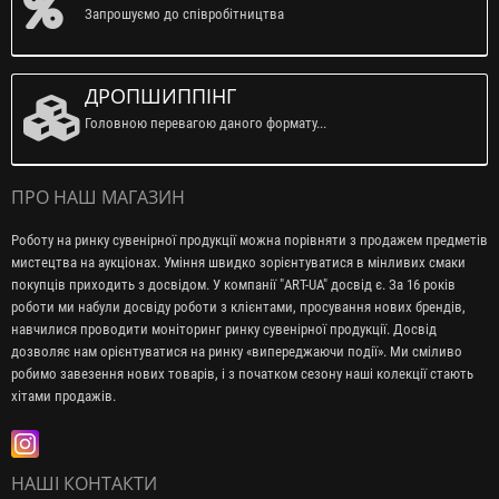
Запрошуємо до співробітництва
ДРОПШИППІНГ
Головною перевагою даного формату...
ПРО НАШ МАГАЗИН
Роботу на ринку сувенірної продукції можна порівняти з продажем предметів
мистецтва на аукціонах. Уміння швидко зорієнтуватися в мінливих смаки
покупців приходить з досвідом. У компанії "ART-UA" досвід є. За 16 років
роботи ми набули досвіду роботи з клієнтами, просування нових брендів,
навчилися проводити моніторинг ринку сувенірної продукції. Досвід
дозволяє нам орієнтуватися на ринку «випереджаючи події». Ми сміливо
робимо завезення нових товарів, і з початком сезону наші колекції стають
хітами продажів.
НАШІ КОНТАКТИ