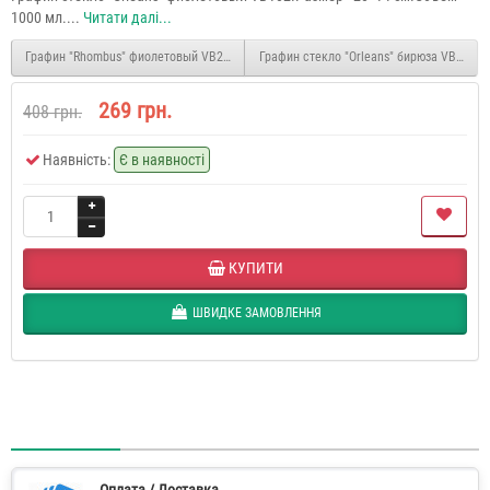
1000 мл....
Читати далі...
Графин "Rhombus" фиолетовый VB216
Графин стекло "Orleans" бирюза VB103
269 грн.
408 грн.
Наявність:
Є в наявності
КУПИТИ
ШВИДКЕ ЗАМОВЛЕННЯ
Оплата / Доставка