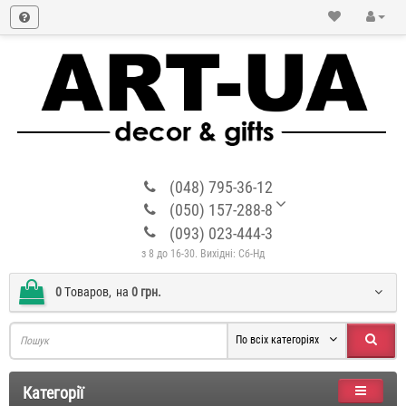
(048) 795-36-12
(050) 157-288-8
(093) 023-444-3
з 8 до 16-30. Вихідні: Сб-Нд
0
Tоваров,
на
0 грн.
По всіх категоріях
Категорії