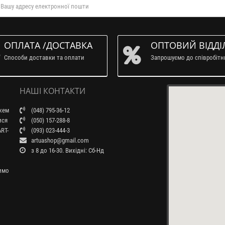
ОПЛАТА /ДОСТАВКА
ОПТОВИЙ ВІДДІ
Способи доставки та оплати
Запрошуємо до співробіт
НАШІ КОНТАКТИ
ажем
(048) 795-36-12
ися
(050) 157-288-8
RT-
(093) 023-444-3
artuashop@gmail.com
з 8 до 16-30. Вихідні: Сб-Нд
бимо