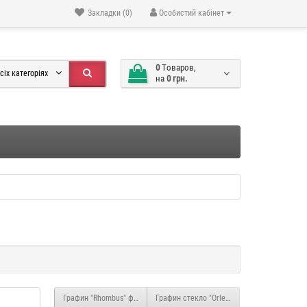
Закладки (0)
Особистий кабінет
0
Tоваров,
сіх категоріях
на
0 грн.
Графин "Rhombus" фиолетовый VB216
Графин стекло "Orleans" бирюза VB103