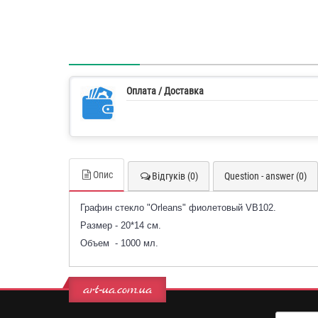
Оплата / Доставка
Опис
Відгуків (0)
Question - answer (0)
Графин стекло "Orleans" фиолетовый VB102.
Размер - 20*14 см.
Объем - 1000 мл.
art-ua.com.ua