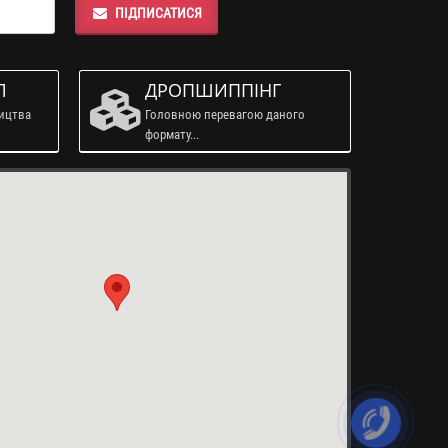
ПІДПИСАТИСЯ
Л
ДРОПШИППІНГ
ництва
Головною перевагою даного
формату...