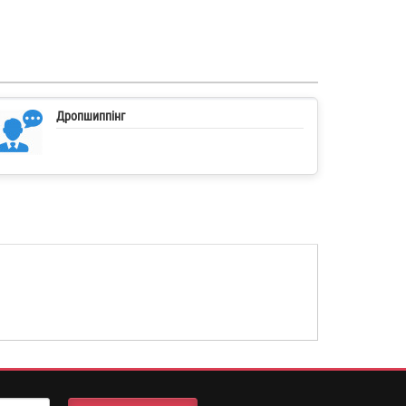
Дропшиппінг