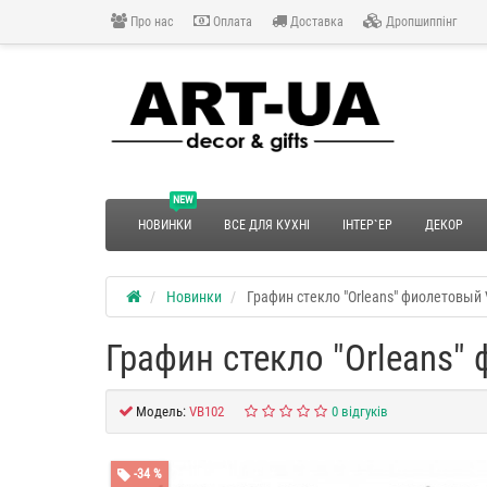
Про нас
Оплата
Доставка
Дропшиппінг
NEW
НОВИНКИ
ВСЕ ДЛЯ КУХНІ
ІНТЕР`ЕР
ДЕКОР
Новинки
Графин стекло "Orleans" фиолетовый
Графин стекло "Orleans"
Модель:
VB102
0 відгуків
-34 %