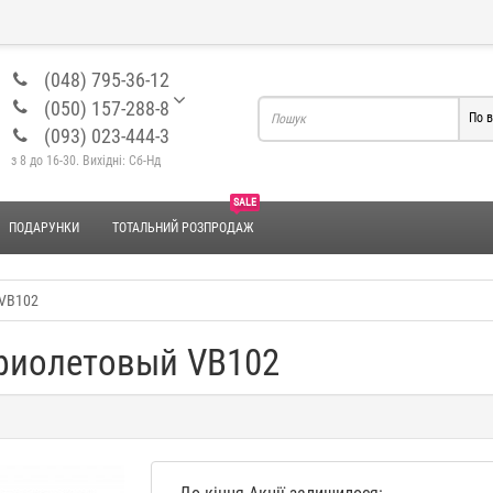
(048) 795-36-12
(050) 157-288-8
По в
(093) 023-444-3
з 8 до 16-30. Вихідні: Сб-Нд
SALE
ПОДАРУНКИ
ТОТАЛЬНИЙ РОЗПРОДАЖ
 VB102
 фиолетовый VB102