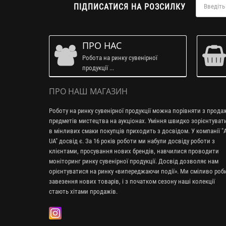
ПІДПИСАТИСЯ НА РОЗСИЛКУ
ПРО НАС
Робота на ринку сувенірної
продукції ...
ПРО НАШ МАГАЗИН
Роботу на ринку сувенірної продукції можна порівняти з прод
предметів мистецтва на аукціонах. Уміння швидко зорієнтуват
в мінливих смаки покупців приходить з досвідом. У компанії "A
UA" досвід є. За 16 років роботи ми набули досвіду роботи з
клієнтами, просування нових брендів, навчилися проводити
моніторинг ринку сувенірної продукції. Досвід дозволяє нам
орієнтуватися на ринку «випереджаючи події». Ми сміливо ро
завезення нових товарів, і з початком сезону наші колекції
стають хітами продажів.