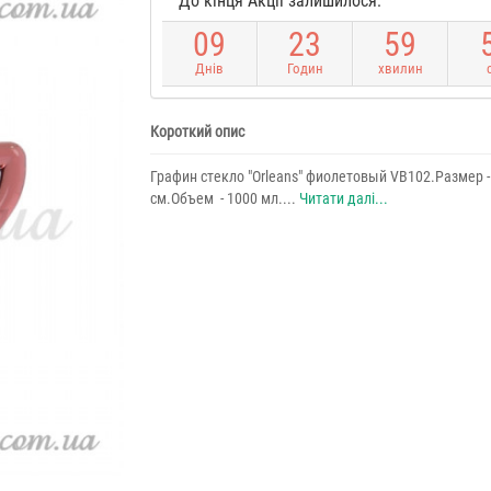
До кінця Акції залишилося:
0
9
2
3
5
9
Днів
Годин
хвилин
Короткий опис
Графин стекло "Orleans" фиолетовый VB102.Размер -
см.Объем - 1000 мл....
Читати далі...