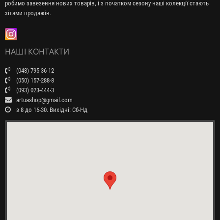
робимо завезення нових товарів, і з початком сезону наші колекції стають
хітами продажів.
НАШІ КОНТАКТИ
(048) 795-36-12
(050) 157-288-8
(093) 023-444-3
artuashop@gmail.com
з 8 до 16-30. Вихідні: Сб-Нд