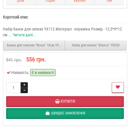
Днів
Годин
хвилин
сек
Короткий опис
Набір банок для сипких YX112.Матеріал - кераміка.Розмір - 12,5*9*12
см....
Читати далі...
Банка для сипучих "Rovus" 16см YX114
Набір для ванної "Blanca" YX030
556 грн.
841 грн.
Наявність:
Є в наявності
КУПИТИ
ШВИДКЕ ЗАМОВЛЕННЯ