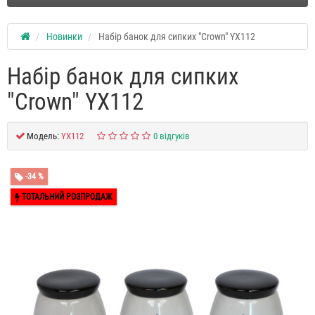
Новинки
Набір банок для сипких "Crown" YX112
Набір банок для сипких
"Crown" YX112
Модель:
YX112
0 відгуків
-34 %
ТОТАЛЬНИЙ РОЗПРОДАЖ