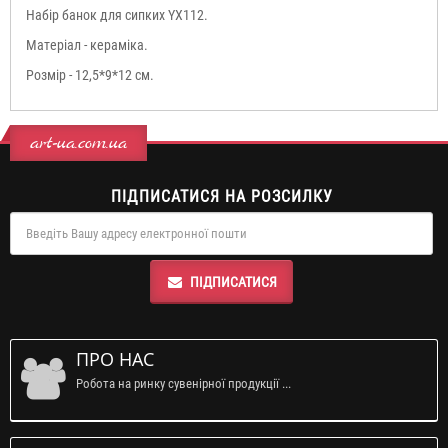
Набір банок для сипких YX112.
Матеріал - кераміка.
Розмір -
12,5*9*12 см.
art-ua.com.ua
ПІДПИСАТИСЯ НА РОЗСИЛКУ
ПІДПИСАТИСЯ
ПРО НАС
Робота на ринку сувенірної продукції ...