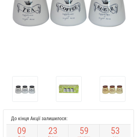
До кінця Акції залишилося:
0
9
2
3
5
9
5
2