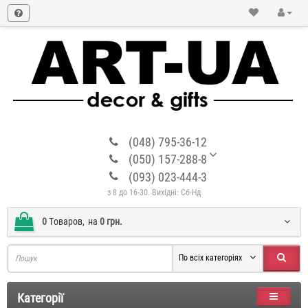
(048) 795-36-12
(050) 157-288-8
(093) 023-444-3
з 8 до 16-30. Вихідні: Сб-Нд
0
Tоваров,
на
0 грн.
По всіх категоріях
Категорії