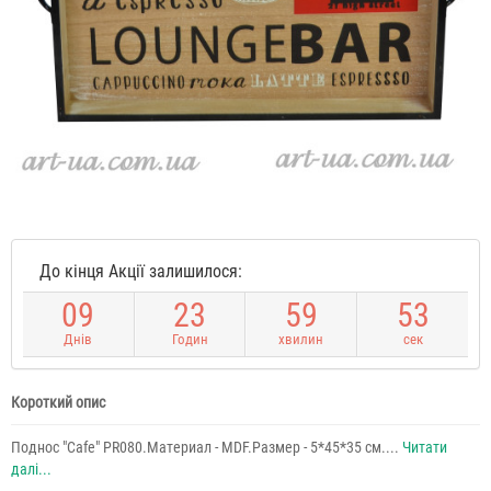
До кінця Акції залишилося:
0
9
2
3
5
9
5
3
Днів
Годин
хвилин
сек
Короткий опис
Поднос "Cafe" PR080.Материал - MDF.Размер - 5*45*35 см....
Читати
далі...