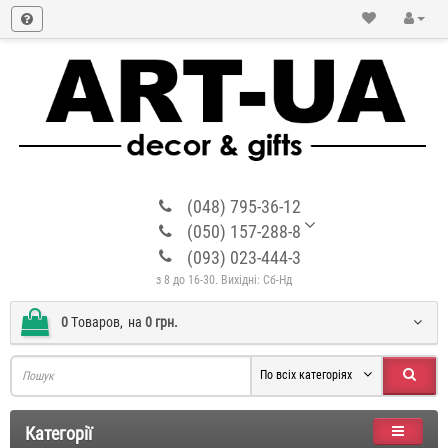
(048) 795-36-12
(050) 157-288-8
(093) 023-444-3
з 8 до 16-30. Вихідні: Сб-Нд
0
Tоваров,
на
0 грн.
По всіх категоріях
Категорії