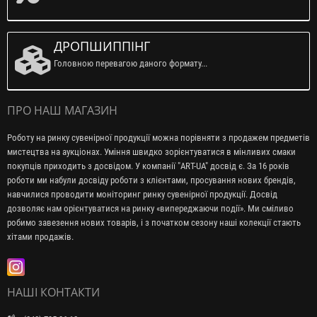
ДРОПШИППІНГ
Головною перевагою даного формату...
ПРО НАШ МАГАЗИН
Роботу на ринку сувенірної продукції можна порівняти з продажем предметів
мистецтва на аукціонах. Уміння швидко зорієнтуватися в мінливих смаки
покупців приходить з досвідом. У компанії "ART-UA" досвід є. За 16 років
роботи ми набули досвіду роботи з клієнтами, просування нових брендів,
навчилися проводити моніторинг ринку сувенірної продукції. Досвід
дозволяє нам орієнтуватися на ринку «випереджаючи події». Ми сміливо
робимо завезення нових товарів, і з початком сезону наші колекції стають
хітами продажів.
НАШІ КОНТАКТИ