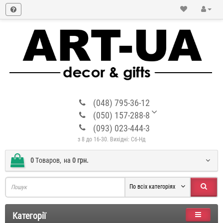
(048) 795-36-12
(050) 157-288-8
(093) 023-444-3
з 8 до 16-30. Вихідні: Сб-Нд
0
Tоваров,
на
0 грн.
По всіх категоріях
Категорії