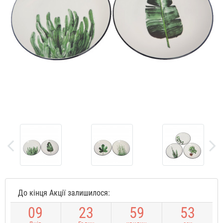
До кінця Акції залишилося:
0
9
2
3
5
9
5
3