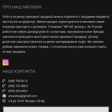
ПРО НАШ МАГАЗИН
Роботу на ринку сувенірної продукції можна порівняти з продажем предметів
мистецтва на аукціонах. Уміння швидко зорієнтуватися в мінливих смаки
покупців приходить з досвідом. У компанії "ART-UA" досвід є. За 16 років
роботи ми набули досвіду роботи з клієнтами, просування нових брендів,
навчилися проводити моніторинг ринку сувенірної продукції. Досвід
дозволяє нам орієнтуватися на ринку «випереджаючи події». Ми сміливо
робимо завезення нових товарів, і з початком сезону наші колекції стають
хітами продажів.
НАШІ КОНТАКТИ
(048) 795-36-12
(050) 157-288-8
(093) 023-444-3
artuashop@gmail.com
з 8 до 16-30. Вихідні: Сб-Нд