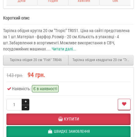
Днів
Годин
хвилин
сек
Короткий опис
Тарілка обідня кругла 20 см "Tropic" TR051. Ціна на сайті представлена
за 1 шт.Матеріал - фарфор.Розмір - 20 см.Кількість в упаковці - 4
шт.Забарвлення в асортименті.Можливе використання в СВЧ,
посудомийних машинах....
Читати далі...
Тарілка обідня 20 см "Fish" TR046
Тарілка обідня квадратна 20 см "Tropic" 
94 грн.
143 грн.
Наявність:
Є в наявності
КУПИТИ
ШВИДКЕ ЗАМОВЛЕННЯ