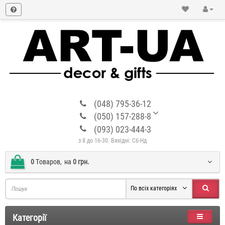
(048) 795-36-12
(050) 157-288-8
(093) 023-444-3
з 8 до 16-30. Вихідні: Сб-Нд
0
Tоваров,
на
0 грн.
По всіх категоріях
Категорії