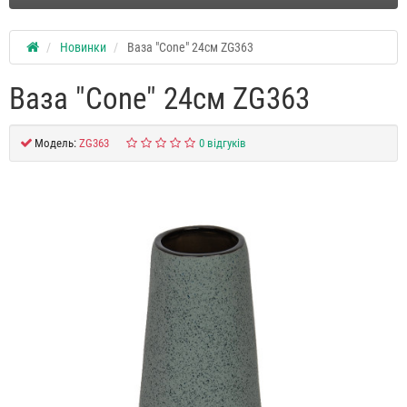
Новинки
Ваза "Сone" 24см ZG363
Ваза "Сone" 24см ZG363
Модель:
ZG363
0 відгуків