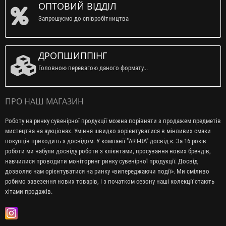
ОПТОВИЙ ВІДДІЛ
Запрошуємо до співробітництва
ДРОПШИППІНГ
Головною перевагою даного формату...
ПРО НАШ МАГАЗИН
Роботу на ринку сувенірної продукції можна порівняти з продажем предметів
мистецтва на аукціонах. Уміння швидко зорієнтуватися в мінливих смаки
покупців приходить з досвідом. У компанії "ART-UA" досвід є. За 16 років
роботи ми набули досвіду роботи з клієнтами, просування нових брендів,
навчилися проводити моніторинг ринку сувенірної продукції. Досвід
дозволяє нам орієнтуватися на ринку «випереджаючи події». Ми сміливо
робимо завезення нових товарів, і з початком сезону наші колекції стають
хітами продажів.