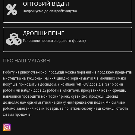
ОПТОВИЙ ВІДДІЛ
Запрошуємо до співробітництва
ДРОПШИППІНГ
Головною перевагою даного формату...
ПРО НАШ МАГАЗИН
Роботу на ринку сувенірної продукції можна порівняти з продажем предметів
мистецтва на аукціонах. Уміння швидко зорієнтуватися в мінливих смаки
покупців приходить з досвідом. У компанії "ART-UA" досвід є. За 16 років
роботи ми набули досвіду роботи з клієнтами, просування нових брендів,
навчилися проводити моніторинг ринку сувенірної продукції. Досвід
дозволяє нам орієнтуватися на ринку «випереджаючи події». Ми сміливо
робимо завезення нових товарів, і з початком сезону наші колекції стають
хітами продажів.