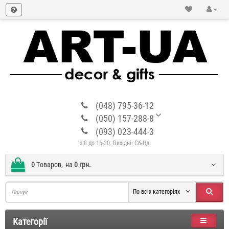
(048) 795-36-12
(050) 157-288-8
(093) 023-444-3
з 8 до 16-30. Вихідні: Сб-Нд
0
Tоваров,
на
0 грн.
По всіх категоріях
Категорії