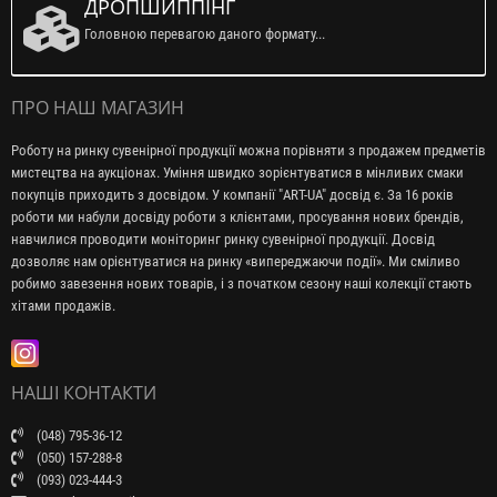
ДРОПШИППІНГ
Головною перевагою даного формату...
ПРО НАШ МАГАЗИН
Роботу на ринку сувенірної продукції можна порівняти з продажем предметів
мистецтва на аукціонах. Уміння швидко зорієнтуватися в мінливих смаки
покупців приходить з досвідом. У компанії "ART-UA" досвід є. За 16 років
роботи ми набули досвіду роботи з клієнтами, просування нових брендів,
навчилися проводити моніторинг ринку сувенірної продукції. Досвід
дозволяє нам орієнтуватися на ринку «випереджаючи події». Ми сміливо
робимо завезення нових товарів, і з початком сезону наші колекції стають
хітами продажів.
НАШІ КОНТАКТИ
(048) 795-36-12
(050) 157-288-8
(093) 023-444-3