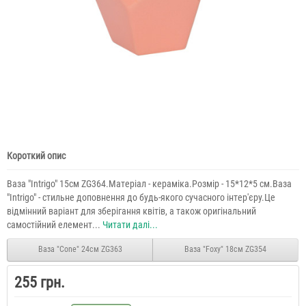
Короткий опис
Ваза "Intrigo" 15см ZG364.Матеріал - кераміка.Розмір - 15*12*5 см.Ваза
"Intrigo" - стильне доповнення до будь-якого сучасного інтер'єру.Це
відмінний варіант для зберігання квітів, а також оригінальний
самостійний елемент...
Читати далі...
Ваза "Сone" 24см ZG363
Ваза "Foxy" 18см ZG354
255 грн.