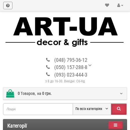
(048) 795-36-12
(050) 157-288-8
(093) 023-444-3
з 8 до 16-30. Вихідні: Сб-Нд
0
Tоваров,
на
0 грн.
По всіх категоріях
Категорії