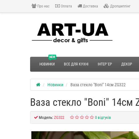
Про нас
Оплата
Доставка
Дропшиппінг
NEW
НОВИНКИ
ВСЕ ДЛЯ КУХНІ
ІНТЕР`ЕР
ДЕКОР
Новинки
Ваза стекло "Boni" 14см ZG322
Ваза стекло "Boni" 14см 
Модель:
ZG322
0 відгуків