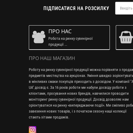
ПІДПИСАТИСЯ НА РОЗСИЛКУ
ПРО НАС
Робота на ринку сувенірної
продукції ...
ПРО НАШ МАГАЗИН
Роботу на ринку сувенірної продукції можна порівняти з прод
предметів мистецтва на аукціонах. Уміння швидко зорієнтуват
в мінливих смаки покупців приходить з досвідом. У компанії "A
UA" досвід є. За 16 років роботи ми набули досвіду роботи з
клієнтами, просування нових брендів, навчилися проводити
моніторинг ринку сувенірної продукції. Досвід дозволяє нам
орієнтуватися на ринку «випереджаючи події». Ми сміливо ро
завезення нових товарів, і з початком сезону наші колекції
стають хітами продажів.