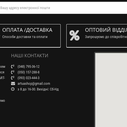
ОПЛАТА /ДОСТАВКА
ОПТОВИЙ ВІДДІ
Способи доставки та оплати
Запрошуємо до співробіт
НАШІ КОНТАКТИ
ажем
(048) 795-36-12
ися
(050) 157-288-8
RT-
(093) 023-444-3
artuashop@gmail.com
з 8 до 16-30. Вихідні: Сб-Нд
бимо