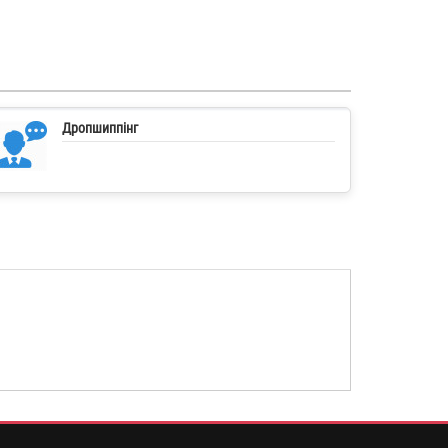
Дропшиппінг