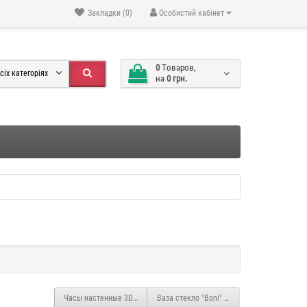
Закладки (0)
Особистий кабінет
0
Tоваров,
сіх категоріях
на
0 грн.
Часы настенные 3D "DIY" ZH012 МАЛЕНЬКИЕ серебро
Ваза стекло "Boni" 19см ZG321