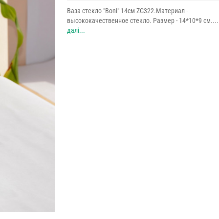
Ваза стекло "Boni" 14см ZG322.Материал -
высококачественное стекло. Размер - 14*10*9 см...
далі...