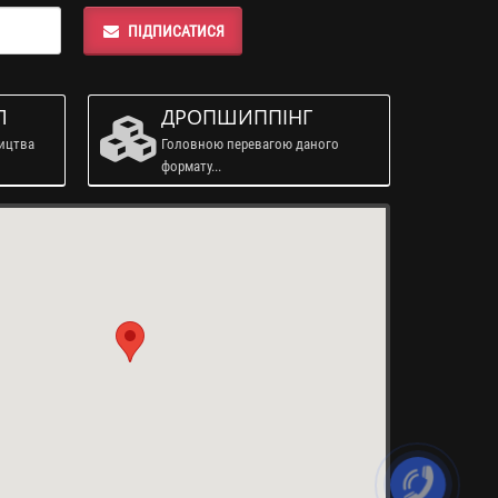
ПІДПИСАТИСЯ
Л
ДРОПШИППІНГ
ництва
Головною перевагою даного
формату...