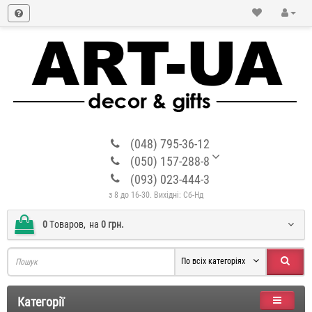
(048) 795-36-12
(050) 157-288-8
(093) 023-444-3
з 8 до 16-30. Вихідні: Сб-Нд
0
Tоваров,
на
0 грн.
По всіх категоріях
Категорії