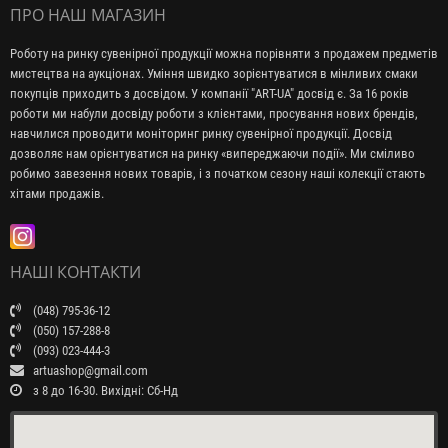
ПРО НАШ МАГАЗИН
Роботу на ринку сувенірної продукції можна порівняти з продажем предметів
мистецтва на аукціонах. Уміння швидко зорієнтуватися в мінливих смаки
покупців приходить з досвідом. У компанії "ART-UA" досвід є. За 16 років
роботи ми набули досвіду роботи з клієнтами, просування нових брендів,
навчилися проводити моніторинг ринку сувенірної продукції. Досвід
дозволяє нам орієнтуватися на ринку «випереджаючи події». Ми сміливо
робимо завезення нових товарів, і з початком сезону наші колекції стають
хітами продажів.
НАШІ КОНТАКТИ
(048) 795-36-12
(050) 157-288-8
(093) 023-444-3
artuashop@gmail.com
з 8 до 16-30. Вихідні: Сб-Нд