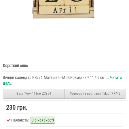
Короткий опис
Вічний календар PR776.Матеріал - MDF.Розмір - 7 * 11 * 6 см....
Читати
далі...
Ваза "Foxy" 18см ZG354
Фоторамка настільна "Map" PR742
230 грн.
Наявність:
Є в наявності