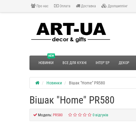
Про нас
Оплата
Доставка
Дропшиппінг
NEW
НОВИНКИ
ВСЕ ДЛЯ КУХНІ
ІНТЕР`ЕР
ДЕКОР
Новинки
Вішак "Home" PR580
Вішак "Home" PR580
Модель:
PR580
0 відгуків