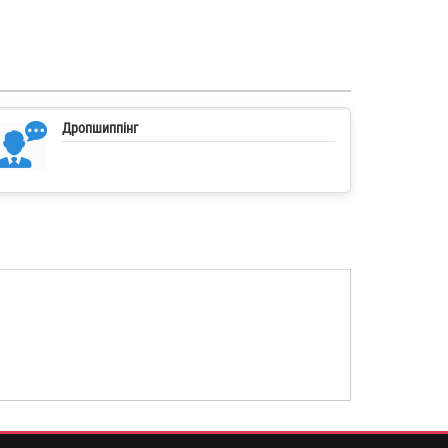
Дропшиппінг