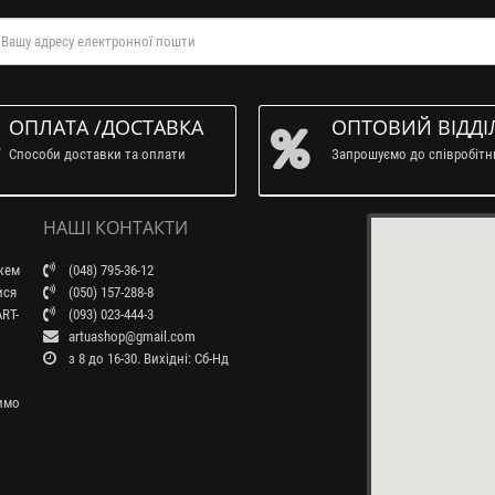
ОПЛАТА /ДОСТАВКА
ОПТОВИЙ ВІДДІ
Способи доставки та оплати
Запрошуємо до співробіт
НАШІ КОНТАКТИ
ажем
(048) 795-36-12
ися
(050) 157-288-8
RT-
(093) 023-444-3
artuashop@gmail.com
з 8 до 16-30. Вихідні: Сб-Нд
бимо