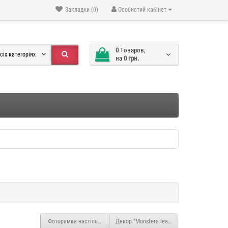
Закладки (0)
Особистий кабінет
0
Tоваров,
сіх категоріях
на
0 грн.
Фоторамка настільна "Map" PR742
Декор "Monstera leaf" PR022