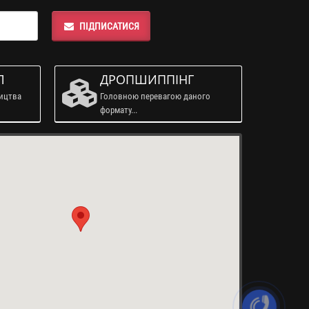
ПІДПИСАТИСЯ
Л
ДРОПШИППІНГ
ництва
Головною перевагою даного
формату...