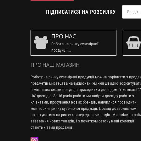
ПІДПИСАТИСЯ НА РОЗСИЛКУ
ПРО НАС
Робота на ринку сувенірної
продукції ...
ПРО НАШ МАГАЗИН
Роботу на ринку сувенірної продукції можна порівняти з прод
предметів мистецтва на аукціонах. Уміння швидко зорієнтуват
в мінливих смаки покупців приходить з досвідом. У компанії "A
UA" досвід є. За 16 років роботи ми набули досвіду роботи з
клієнтами, просування нових брендів, навчилися проводити
моніторинг ринку сувенірної продукції. Досвід дозволяє нам
орієнтуватися на ринку «випереджаючи події». Ми сміливо ро
завезення нових товарів, і з початком сезону наші колекції
стають хітами продажів.