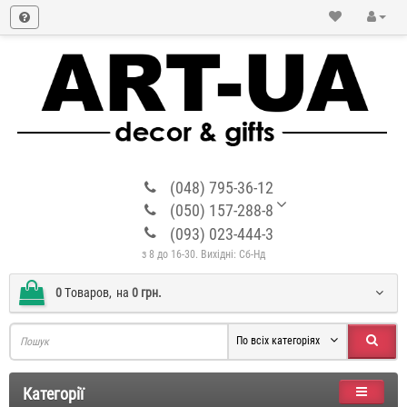
(048) 795-36-12
(050) 157-288-8
(093) 023-444-3
з 8 до 16-30. Вихідні: Сб-Нд
0
Tоваров,
на
0 грн.
По всіх категоріях
Категорії