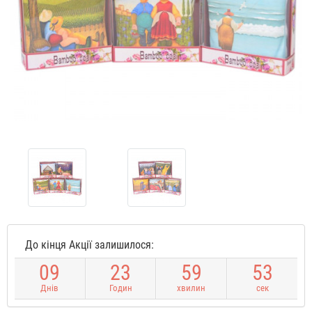
До кінця Акції залишилося:
0
9
2
3
5
9
5
3
Днів
Годин
хвилин
сек