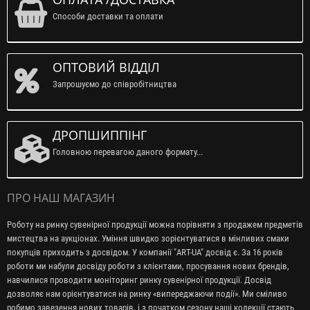
Способи доставки та оплати
ОПТОВИЙ ВІДДІЛ
Запрошуємо до співробітництва
ДРОПШИППІНГ
Головною перевагою даного формату...
ПРО НАШ МАГАЗИН
Роботу на ринку сувенірної продукції можна порівняти з продажем предметів
мистецтва на аукціонах. Уміння швидко зорієнтуватися в мінливих смаки
покупців приходить з досвідом. У компанії "ART-UA" досвід є. За 16 років
роботи ми набули досвіду роботи з клієнтами, просування нових брендів,
навчилися проводити моніторинг ринку сувенірної продукції. Досвід
дозволяє нам орієнтуватися на ринку «випереджаючи події». Ми сміливо
робимо завезення нових товарів, і з початком сезону наші колекції стають