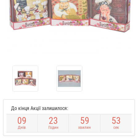
До кінця Акції залишилося:
0
9
2
3
5
9
5
3
Днів
Годин
хвилин
сек