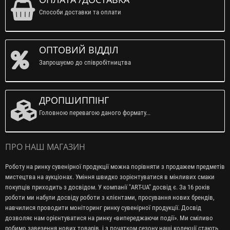
Способи доставки та оплати
ОПТОВИЙ ВІДДІЛ
Запрошуємо до співробітництва
ДРОПШИППІНГ
Головною перевагою даного формату...
ПРО НАШ МАГАЗИН
Роботу на ринку сувенірної продукції можна порівняти з продажем предметів
мистецтва на аукціонах. Уміння швидко зорієнтуватися в мінливих смаки
покупців приходить з досвідом. У компанії "ART-UA" досвід є. За 16 років
роботи ми набули досвіду роботи з клієнтами, просування нових брендів,
навчилися проводити моніторинг ринку сувенірної продукції. Досвід
дозволяє нам орієнтуватися на ринку «випереджаючи події». Ми сміливо
робимо завезення нових товарів, і з початком сезону наші колекції стають