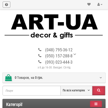
(048) 795-36-12
(050) 157-288-8
(093) 023-444-3
з 8 до 16-30. Вихідні: Сб-Нд
0
Tоваров,
на
0 грн.
По всіх категоріях
Категорії