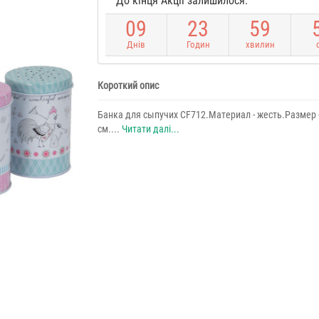
До кінця Акції залишилося:
0
9
2
3
5
9
Днів
Годин
хвилин
Короткий опис
Банка для сыпучих CF712.Материал - жесть.Размер -
см....
Читати далі...