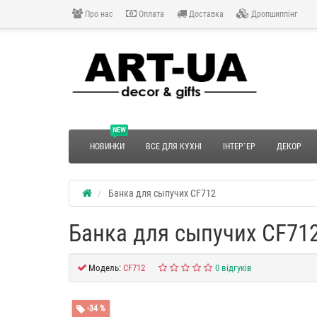
Про нас
Оплата
Доставка
Дропшиппінг
NEW
НОВИНКИ
ВСЕ ДЛЯ КУХНІ
ІНТЕР`ЕР
ДЕКОР
Банка для сыпучих CF712
Банка для сыпучих CF71
Модель:
CF712
0 відгуків
-34 %