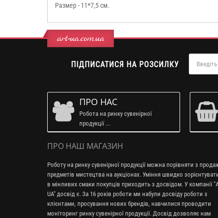
Размер - 11*7,5 см.
art-ua.com.ua
ПІДПИСАТИСЯ НА РОЗСИЛКУ
ПРО НАС
Робота на ринку сувенірної
продукції ...
ПРО НАШ МАГАЗИН
Роботу на ринку сувенірної продукції можна порівняти з прод
предметів мистецтва на аукціонах. Уміння швидко зорієнтуват
в мінливих смаки покупців приходить з досвідом. У компанії "A
UA" досвід є. За 16 років роботи ми набули досвіду роботи з
клієнтами, просування нових брендів, навчилися проводити
моніторинг ринку сувенірної продукції. Досвід дозволяє нам