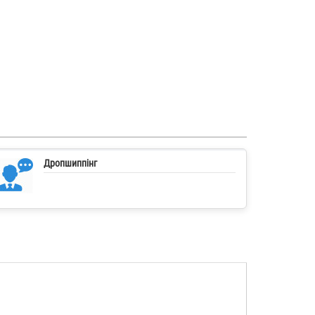
Дропшиппінг