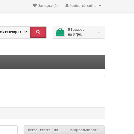
Закладки (0)
Особистий кабінет
0
Tоваров,
сіх категоріях
на
0 грн.
Декор - клетка "Птичка" YQ895
Набор соль/перец "Eggs" YX336