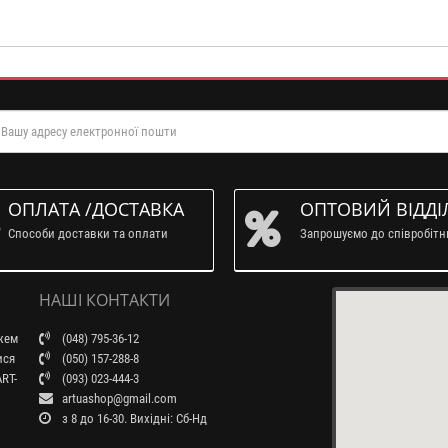
ОПЛАТА /ДОСТАВКА
ОПТОВИЙ ВІДДІ
Способи доставки та оплати
Запрошуємо до співробіт
НАШІ КОНТАКТИ
ажем
(048) 795-36-12
ися
(050) 157-288-8
RT-
(093) 023-444-3
artuashop@gmail.com
з 8 до 16-30. Вихідні: Сб-Нд