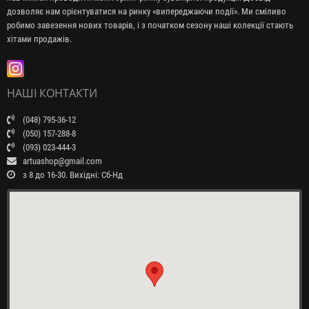
дозволяє нам орієнтуватися на ринку «випереджаючи події». Ми сміливо
робимо завезення нових товарів, і з початком сезону наші колекції стають
хітами продажів.
НАШІ КОНТАКТИ
(048) 795-36-12
(050) 157-288-8
(093) 023-444-3
artuashop@gmail.com
з 8 до 16-30. Вихідні: Сб-Нд