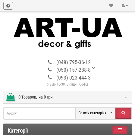
(048) 795-36-12
(050) 157-288-8
(093) 023-444-3
з 8 до 16-30. Вихідні: Сб-Нд
0
Tоваров,
на
0 грн.
По всіх категоріях
Категорії