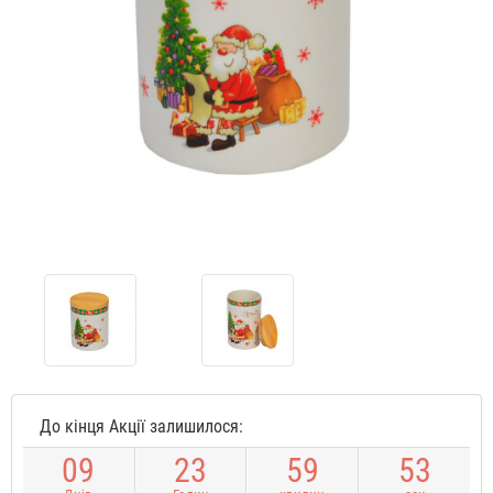
До кінця Акції залишилося:
0
9
2
3
5
9
5
3