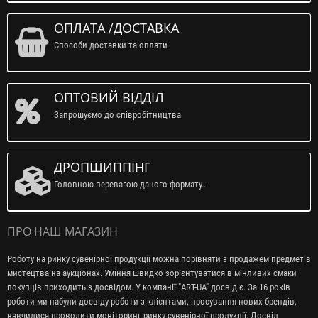
ОПЛАТА /ДОСТАВКА
Способи доставки та оплати
ОПТОВИЙ ВІДДІЛ
Запрошуємо до співробітництва
ДРОПШИППІНГ
Головною перевагою даного формату...
ПРО НАШ МАГАЗИН
Роботу на ринку сувенірної продукції можна порівняти з продажем предметів
мистецтва на аукціонах. Уміння швидко зорієнтуватися в мінливих смаки
покупців приходить з досвідом. У компанії "ART-UA" досвід є. За 16 років
роботи ми набули досвіду роботи з клієнтами, просування нових брендів,
навчилися проводити моніторинг ринку сувенірної продукції. Досвід