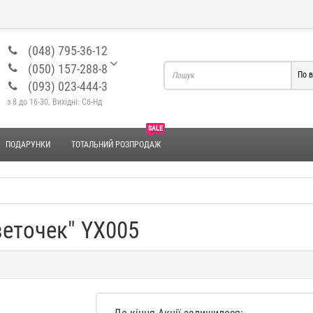
(048) 795-36-12
(050) 157-288-8
По в
(093) 023-444-3
з 8 до 16-30. Вихідні: Сб-Нд
SALE
ПОДАРУНКИ
ТОТАЛЬНИЙ РОЗПРОДАЖ
веточек" YX005