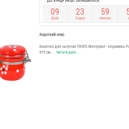
До кінця Акції залишилося:
0
9
2
3
5
9
Днів
Годин
хвилин
Короткий опис
Баночка для сыпучих YX005.Материал - керамика.Ра
6*5 см....
Читати далі...