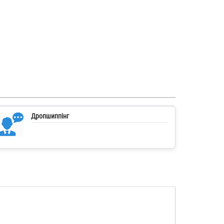
Дропшиппінг