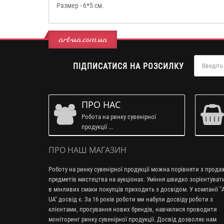
Размер - 6*5 см.
art-ua.com.ua
ПІДПИСАТИСЯ НА РОЗСИЛКУ
ПРО НАС
Робота на ринку сувенірної
продукції ...
ПРО НАШ МАГАЗИН
Роботу на ринку сувенірної продукції можна порівняти з прод
предметів мистецтва на аукціонах. Уміння швидко зорієнтуват
в мінливих смаки покупців приходить з досвідом. У компанії "A
UA" досвід є. За 16 років роботи ми набули досвіду роботи з
клієнтами, просування нових брендів, навчилися проводити
моніторинг ринку сувенірної продукції. Досвід дозволяє нам