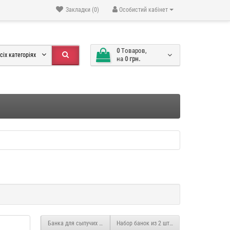
Закладки (0)
Особистий кабінет
0
Tоваров,
сіх категоріях
на
0 грн.
Банка для сыпучих продуктов CF037
Набор банок из 2 шт "Italian Coffee" CF729