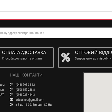
ОПЛАТА /ДОСТАВКА
ОПТОВИЙ ВІДДІ
Способи доставки та оплати
Запрошуємо до співробіт
НАШІ КОНТАКТИ
ажем
(048) 795-36-12
ися
(050) 157-288-8
RT-
(093) 023-444-3
artuashop@gmail.com
з 8 до 16-30. Вихідні: Сб-Нд