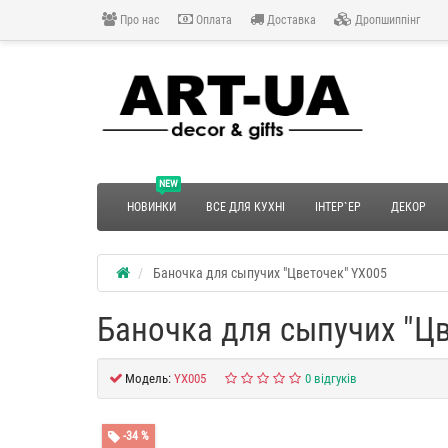
Про нас
Оплата
Доставка
Дропшиппінг
NEW
НОВИНКИ
ВСЕ ДЛЯ КУХНІ
ІНТЕР`ЕР
ДЕКОР
Баночка для сыпучих "Цветочек" YX005
Баночка для сыпучих "Ц
Модель:
YX005
0 відгуків
-34 %