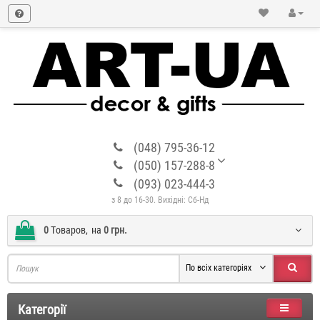
(048) 795-36-12
(050) 157-288-8
(093) 023-444-3
з 8 до 16-30. Вихідні: Сб-Нд
0
Tоваров,
на
0 грн.
По всіх категоріях
Категорії