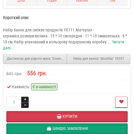
Днів
Годин
хвилин
сек
Короткий опис
Набір банок для сипких продуктів YX111.Матеріал -
кераміка.розміри:велика - 15 * 10 смсередня - 11 * 10 сммаленька - 8 *
10 см.Набір упакований в кольорову подарункову коробку....
Читати
далі...
Диспенсер для рідкого мила "Essentials" YX044
Набір для ванної "Akvatika" YX037
556 грн.
841 грн.
Наявність:
Є в наявності
КУПИТИ
ШВИДКЕ ЗАМОВЛЕННЯ