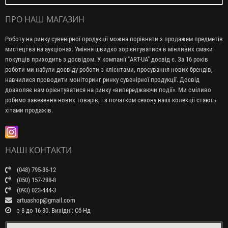
ПРО НАШ МАГАЗИН
Роботу на ринку сувенірної продукції можна порівняти з продажем предметів
мистецтва на аукціонах. Уміння швидко зорієнтуватися в мінливих смаки
покупців приходить з досвідом. У компанії "ART-UA" досвід є. За 16 років
роботи ми набули досвіду роботи з клієнтами, просування нових брендів,
навчилися проводити моніторинг ринку сувенірної продукції. Досвід
дозволяє нам орієнтуватися на ринку «випереджаючи події». Ми сміливо
робимо завезення нових товарів, і з початком сезону наші колекції стають
хітами продажів.
НАШІ КОНТАКТИ
(048) 795-36-12
(050) 157-288-8
(093) 023-444-3
artuashop@gmail.com
з 8 до 16-30. Вихідні: Сб-Нд