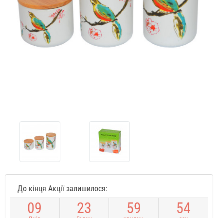
До кінця Акції залишилося:
0
9
2
3
5
9
5
4