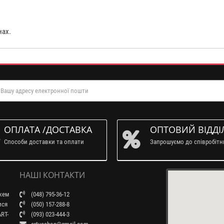
нах.
ОПЛАТА /ДОСТАВКА
ОПТОВИЙ ВІДДІ
Способи доставки та оплати
Запрошуємо до співробіт
НАШІ КОНТАКТИ
ажем
(048) 795-36-12
ися
(050) 157-288-8
RT-
(093) 023-444-3