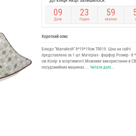
До кінця Акції залишилося:
0
9
2
3
5
9
Днів
Годин
хвилин
Короткий опис
Блюдо "Marrakesh" 8*19*19см TR019. Ціна на сайті
представлена за 1 шт.Матеріал - фарфор.Розмір - 8 *
см.Колір: в асортименті.Можливе використання в СВ
посудомийних машинах....
Читати далі...