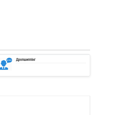
Дропшиппінг