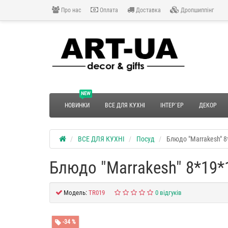
Про нас
Оплата
Доставка
Дропшиппінг
NEW
НОВИНКИ
ВСЕ ДЛЯ КУХНІ
ІНТЕР`ЕР
ДЕКОР
ВСЕ ДЛЯ КУХНІ
Посуд
Блюдо "Marrakesh" 
Блюдо "Marrakesh" 8*19*
Модель:
TR019
0 відгуків
-34 %