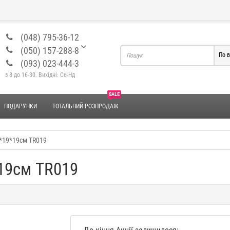
(048) 795-36-12
(050) 157-288-8
По в
(093) 023-444-3
з 8 до 16-30. Вихідні: Сб-Нд
SALE
ПОДАРУНКИ
ТОТАЛЬНИЙ РОЗПРОДАЖ
8*19*19см TR019
19см TR019