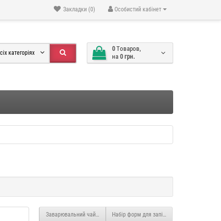
Закладки (0)
Особистий кабінет
0
Tоваров,
сіх категоріях
на
0 грн.
Заварювальний чайник "Trapeze" 1000мл ST064
Набір форм для запікання з 3-х шт YX302