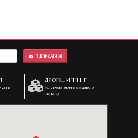
ПІДПИСАТИСЯ
Л
ДРОПШИППІНГ
ництва
Головною перевагою даного
формату...