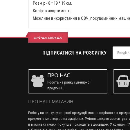
Розмір - 8 * 19 * 19 см.
Колір: в асортименті.
Можливе використання в СВЧ, посудомийних маши
art-ua.com.ua
ПІДПИСАТИСЯ НА РОЗСИЛКУ
ПРО НАС
Робота на ринку сувенірної
продукції ...
ПРО НАШ МАГАЗИН
Роботу на ринку сувенірної продукції можна порівняти з прод
предметів мистецтва на аукціонах. Уміння швидко зорієнтуват
в мінливих смаки покупців приходить з досвідом. У компанії "A