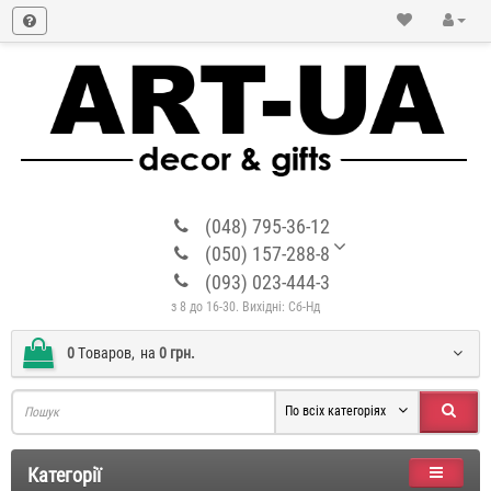
(048) 795-36-12
(050) 157-288-8
(093) 023-444-3
з 8 до 16-30. Вихідні: Сб-Нд
0
Tоваров,
на
0 грн.
По всіх категоріях
Категорії