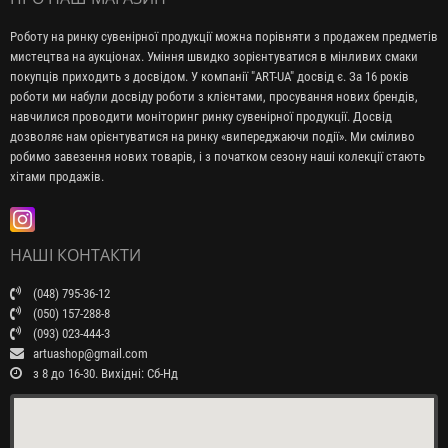
Роботу на ринку сувенірної продукції можна порівняти з продажем предметів
мистецтва на аукціонах. Уміння швидко зорієнтуватися в мінливих смаки
покупців приходить з досвідом. У компанії "ART-UA" досвід є. За 16 років
роботи ми набули досвіду роботи з клієнтами, просування нових брендів,
навчилися проводити моніторинг ринку сувенірної продукції. Досвід
дозволяє нам орієнтуватися на ринку «випереджаючи події». Ми сміливо
робимо завезення нових товарів, і з початком сезону наші колекції стають
хітами продажів.
НАШІ КОНТАКТИ
(048) 795-36-12
(050) 157-288-8
(093) 023-444-3
artuashop@gmail.com
з 8 до 16-30. Вихідні: Сб-Нд