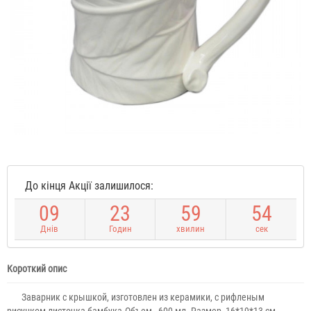
До кінця Акції залишилося:
0
9
2
3
5
9
5
4
Днів
Годин
хвилин
сек
Короткий опис
Заварник с крышкой, изготовлен из керамики, с рифленым
рисунком листочка бамбука.Объем - 600 мл. Размер -16*19*13 см. ...