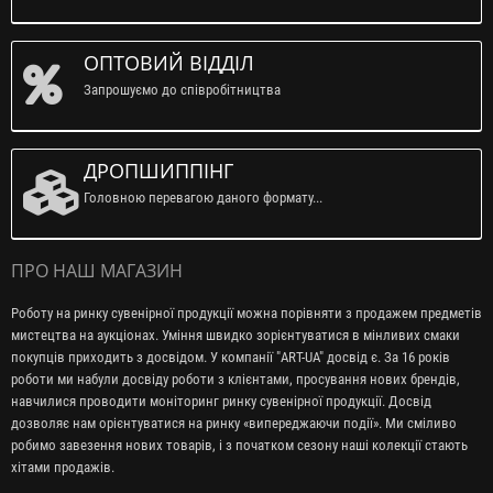
ОПТОВИЙ ВІДДІЛ
Запрошуємо до співробітництва
ДРОПШИППІНГ
Головною перевагою даного формату...
ПРО НАШ МАГАЗИН
Роботу на ринку сувенірної продукції можна порівняти з продажем предметів
мистецтва на аукціонах. Уміння швидко зорієнтуватися в мінливих смаки
покупців приходить з досвідом. У компанії "ART-UA" досвід є. За 16 років
роботи ми набули досвіду роботи з клієнтами, просування нових брендів,
навчилися проводити моніторинг ринку сувенірної продукції. Досвід
дозволяє нам орієнтуватися на ринку «випереджаючи події». Ми сміливо
робимо завезення нових товарів, і з початком сезону наші колекції стають
хітами продажів.