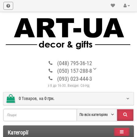
(048) 795-36-12
(050) 157-288-8
(093) 023-444-3
з 8 до 16-30. Вихідні: Сб-Нд
0
Tоваров,
на
0 грн.
По всіх категоріях
Категорії