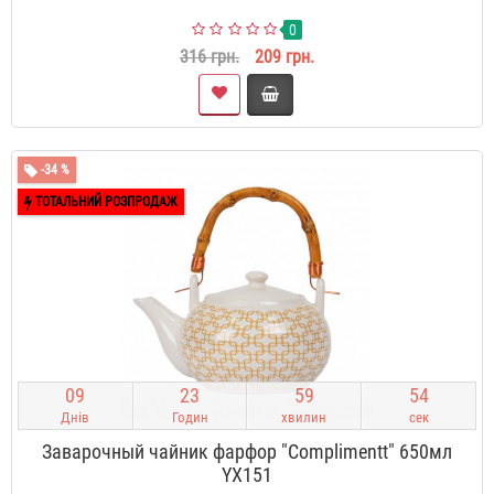
0
316 грн.
209 грн.
-34 %
ТОТАЛЬНИЙ РОЗПРОДАЖ
0
9
2
3
5
9
5
3
Днів
Годин
хвилин
сек
Заварочный чайник фарфор "Complimentt" 650мл
YX151