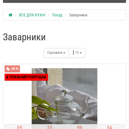
ВСЕ ДЛЯ КУХНІ
Посуд
Заварники
Заварники
Сортувати
15
-34 %
ТОТАЛЬНИЙ РОЗПРОДАЖ
0
9
2
3
5
9
5
3