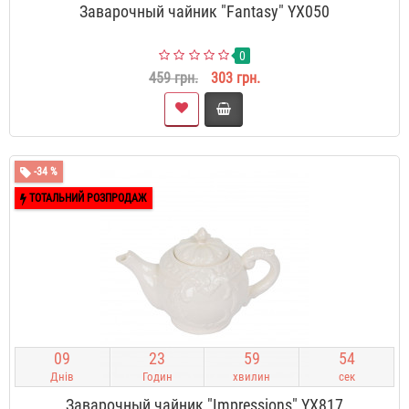
Заварочный чайник "Fantasy" YX050
0
459 грн.
303 грн.
-34 %
ТОТАЛЬНИЙ РОЗПРОДАЖ
0
9
2
3
5
9
5
3
Днів
Годин
хвилин
сек
Заварочный чайник "Impressions" YX817