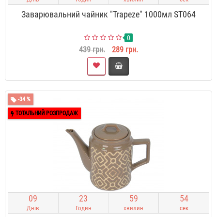
Заварювальний чайник "Trapeze" 1000мл ST064
0
439 грн.
289 грн.
-34 %
ТОТАЛЬНИЙ РОЗПРОДАЖ
0
9
2
3
5
9
5
3
Днів
Годин
хвилин
сек