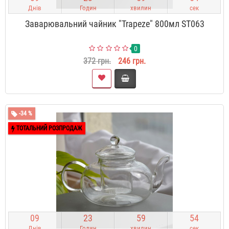
Днів
Годин
хвилин
сек
Заварювальний чайник "Trapeze" 800мл ST063
0
372 грн.
246 грн.
-34 %
ТОТАЛЬНИЙ РОЗПРОДАЖ
0
9
2
3
5
9
5
3
Днів
Годин
хвилин
сек