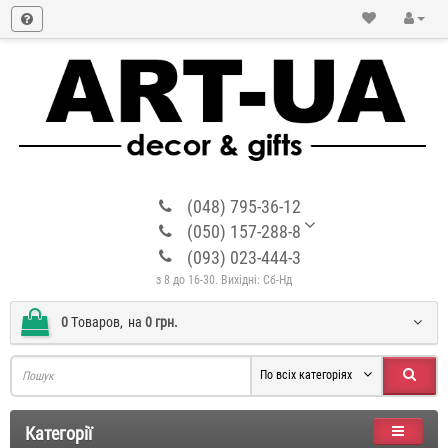
(048) 795-36-12
(050) 157-288-8
(093) 023-444-3
з 8 до 16-30. Вихідні: Сб-Нд
0
Tоваров,
на
0 грн.
По всіх категоріях
Категорії