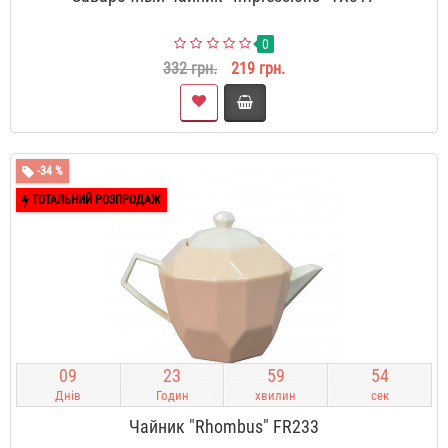
0
332 грн.
219 грн.
-34 %
ТОТАЛЬНИЙ РОЗПРОДАЖ
0
9
2
3
5
9
5
3
Днів
Годин
хвилин
сек
Чайник "Rhombus" FR233