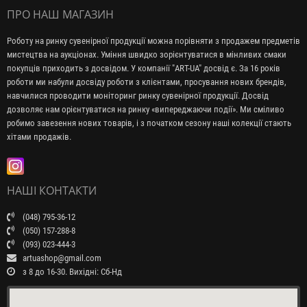
ПРО НАШ МАГАЗИН
Роботу на ринку сувенірної продукції можна порівняти з продажем предметів
мистецтва на аукціонах. Уміння швидко зорієнтуватися в мінливих смаки
покупців приходить з досвідом. У компанії "ART-UA" досвід є. За 16 років
роботи ми набули досвіду роботи з клієнтами, просування нових брендів,
навчилися проводити моніторинг ринку сувенірної продукції. Досвід
дозволяє нам орієнтуватися на ринку «випереджаючи події». Ми сміливо
робимо завезення нових товарів, і з початком сезону наші колекції стають
хітами продажів.
НАШІ КОНТАКТИ
(048) 795-36-12
(050) 157-288-8
(093) 023-444-3
artuashop@gmail.com
з 8 до 16-30. Вихідні: Сб-Нд