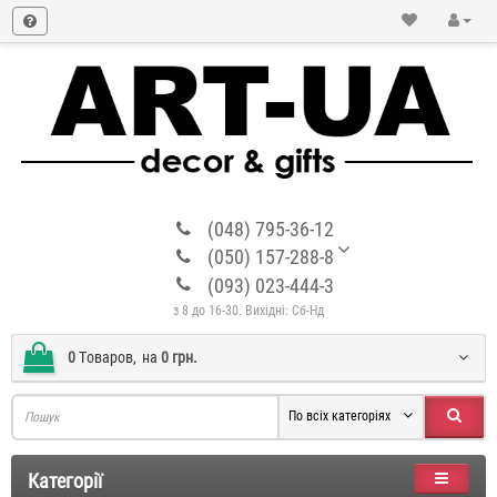
(048) 795-36-12
(050) 157-288-8
(093) 023-444-3
з 8 до 16-30. Вихідні: Сб-Нд
0
Tоваров,
на
0 грн.
По всіх категоріях
Категорії