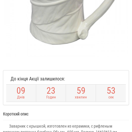
До кінця Акції залишилося:
0
9
2
3
5
9
5
3
Днів
Годин
хвилин
сек
Короткий опис
Заварник с крышкой, изготовлен из керамики, с рифленым
рисунком листочка бамбука.Объем - 600 мл. Размер -16*19*13 см. ...