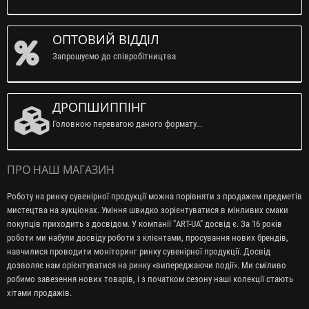
ОПТОВИЙ ВІДДІЛ
Запрошуємо до співробітництва
ДРОПШИППІНГ
Головною перевагою даного формату...
ПРО НАШ МАГАЗИН
Роботу на ринку сувенірної продукції можна порівняти з продажем предметів
мистецтва на аукціонах. Уміння швидко зорієнтуватися в мінливих смаки
покупців приходить з досвідом. У компанії "ART-UA" досвід є. За 16 років
роботи ми набули досвіду роботи з клієнтами, просування нових брендів,
навчилися проводити моніторинг ринку сувенірної продукції. Досвід
дозволяє нам орієнтуватися на ринку «випереджаючи події». Ми сміливо
робимо завезення нових товарів, і з початком сезону наші колекції стають
хітами продажів.