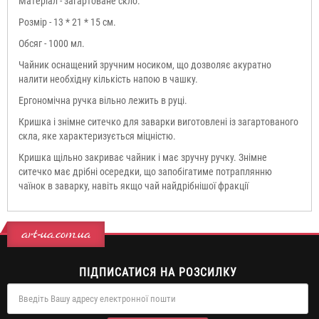
Матеріал - загартоване скло.
Розмір - 13 * 21 * 15 см.
Обсяг - 1000 мл.
Чайник оснащений зручним носиком, що дозволяє акуратно
налити необхідну кількість напою в чашку.
Ергономічна ручка вільно лежить в руці.
Кришка і знімне ситечко для заварки виготовлені із загартованого
скла, яке характеризується міцністю.
Кришка щільно закриває чайник і має зручну ручку. Знімне
ситечко має дрібні осередки, що запобігатиме потраплянню
чаїнок в заварку, навіть якщо чай найдрібнішої фракції
art-ua.com.ua
ПІДПИСАТИСЯ НА РОЗСИЛКУ