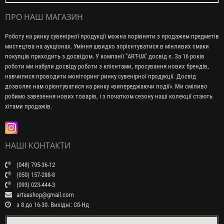
ПРО НАШ МАГАЗИН
Роботу на ринку сувенірної продукції можна порівняти з продажем предметів
мистецтва на аукціонах. Уміння швидко зорієнтуватися в мінливих смаки
покупців приходить з досвідом. У компанії "ART-UA" досвід є. За 16 років
роботи ми набули досвіду роботи з клієнтами, просування нових брендів,
навчилися проводити моніторинг ринку сувенірної продукції. Досвід
дозволяє нам орієнтуватися на ринку «випереджаючи події». Ми сміливо
робимо завезення нових товарів, і з початком сезону наші колекції стають
хітами продажів.
НАШІ КОНТАКТИ
(048) 795-36-12
(050) 157-288-8
(093) 023-444-3
artuashop@gmail.com
з 8 до 16-30. Вихідні: Сб-Нд