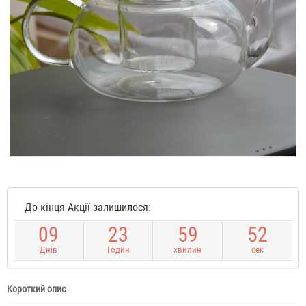
До кінця Акції залишилося:
0
9
2
3
5
9
5
1
Днів
Годин
хвилин
сек
Короткий опис