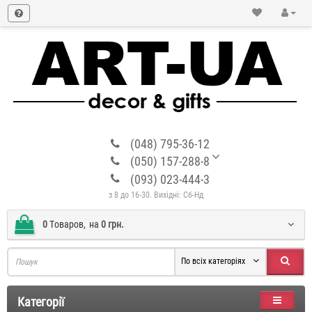
(048) 795-36-12
(050) 157-288-8
(093) 023-444-3
з 8 до 16-30. Вихідні: Сб-Нд
0
Tоваров,
на
0 грн.
По всіх категоріях
Категорії