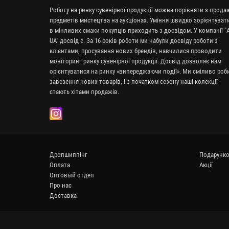
Роботу на ринку сувенірної продукції можна порівняти з прод
предметів мистецтва на аукціонах. Уміння швидко зорієнтуват
в мінливих смаки покупців приходить з досвідом. У компанії "A
UA" досвід є. За 16 років роботи ми набули досвіду роботи з
клієнтами, просування нових брендів, навчилися проводити
моніторинг ринку сувенірної продукції. Досвід дозволяє нам
орієнтуватися на ринку «випереджаючи події». Ми сміливо ро
завезення нових товарів, і з початком сезону наші колекції
стають хітами продажів.
Дропшиппінг
Подарунко
Оплата
Акції
Оптовый отдел
Про нас
Доставка