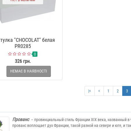
тулка "CHOCOLAT" белая
PR0285
0
326 грн.
НЕМАЄ В НАЯВНОСТІ
|<
<
1
2
3
Прованс
– провинциальный стиль Франции XIX века, названный в 
прованс воплощает дух Франции, такой разной на севере и юге, и та