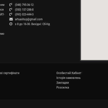
ажем
(048) 795-36-12
ися
(050) 157-288-8
RT-
(093) 023-444-3
artuashop@gmail.com
з 8 до 16-30. Вихідні: Сб-Нд
бимо
ві сертифікати
Особистий Кабінет
Історія замовлень
Закладки
Розсилка