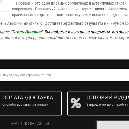
Прованс – это один из самых органичных и аутентичных стилей. О
очарования. Прованский интерьер не терпит ничего «чересчур»
правильных предметов — плетеного стула или кованого подсвечник
ь лаконичный стиль, он достигает эффектного результата минимумом сред
зделе
"Стиль Прованс"
Вы найдете изысканые предметы, которы
альный интерьер, приспосабливая его по своему вкусу – от скро
ОПЛАТА /ДОСТАВКА
ОПТОВИЙ ВІДДІ
Способи доставки та оплати
Запрошуємо до співробіт
НАШІ КОНТАКТИ