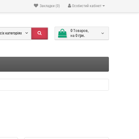
Закладки (0)
Особистий кабінет
0
Tоваров,
сіх категоріях
на
0 грн.
" YX046
Фотоальбом власними руками
-34 %
-34 %
мал. "Compass" AB491
489 грн.
323 грн.