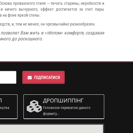
снова прованского стиля — печать старины, неробкости и
 и ничего вычурного, эффект достигается за счет пары
а на фоне яркой стены.
ств, и, тем не менее, он чрезвычайно разнообразен.
е
позволят Вам жить в «тёплом» комфорте, создавая
много до роскошного.
ПІДПИСАТИСЯ
Л
ДРОПШИППІНГ
ництва
Головною перевагою даного
формату...