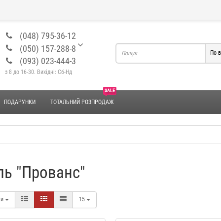
(048) 795-36-12
(050) 157-288-8
По в
(093) 023-444-3
з 8 до 16-30. Вихідні: Сб-Нд
SALE
ПОДАРУНКИ
ТОТАЛЬНИЙ РОЗПРОДАЖ
ль "Прованс"
Набір для ванної "Akvatika"
Набір для ванної "Elvin
ти
15
YX037
442 грн.
589 грн.