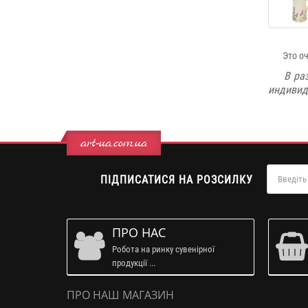
Это очен
В ра
индивиду
art-ua.com.ua
ПІДПИСАТИСЯ НА РОЗСИЛКУ
ПРО НАС
Робота на ринку сувенірної
продукції ...
ПРО НАШ МАГАЗИН