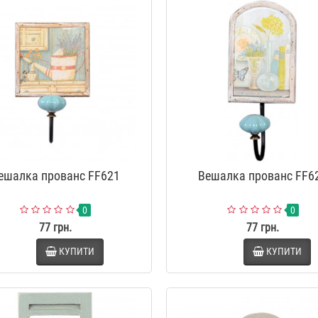
Набір для ванної "Akvatika big"
Диспенсер для рідког
YX047
"Stenson" YX027
589 грн.
219 грн.
Набір для ванної "Savon" YX033
Диспенсер для рідког
"Marva" YX049
589 грн.
219 грн.
ешалка прованс FF621
Вешалка прованс FF6
0
0
77 грн.
77 грн.
КУПИТИ
КУПИТИ