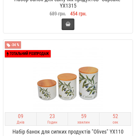
YX1315
689 грн.
454 грн.
-34 %
ТОТАЛЬНИЙ РОЗПРОДАЖ
0
9
2
3
5
9
5
2
Днів
Годин
хвилин
сек
Набір банок для сипких продуктів "Оlives" YX110