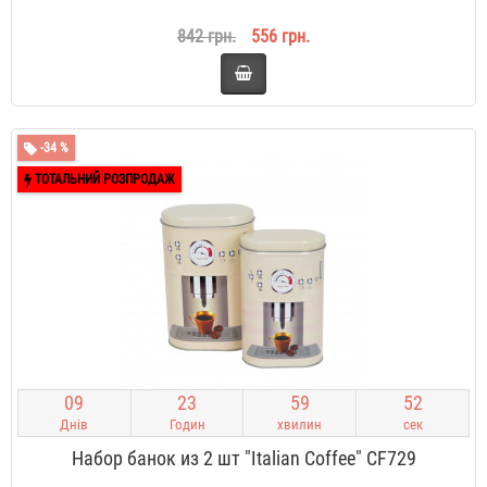
842 грн.
556 грн.
-34 %
ТОТАЛЬНИЙ РОЗПРОДАЖ
0
9
2
3
5
9
5
2
Днів
Годин
хвилин
сек
Набор банок из 2 шт "Italian Coffee" CF729