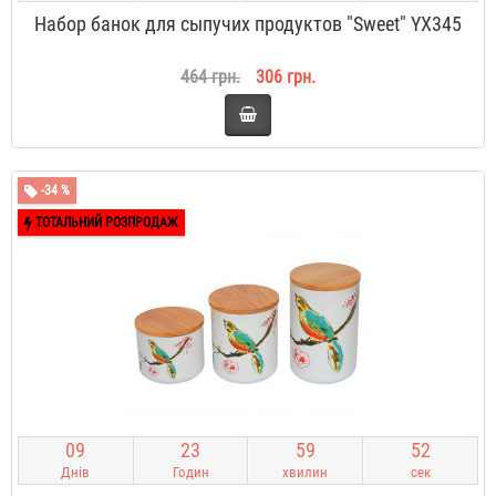
Набор банок для сыпучих продуктов "Sweet" YX345
464 грн.
306 грн.
-34 %
ТОТАЛЬНИЙ РОЗПРОДАЖ
0
9
2
3
5
9
5
2
Днів
Годин
хвилин
сек