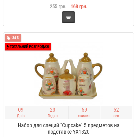
255 грн.
168 грн.
-34 %
ТОТАЛЬНИЙ РОЗПРОДАЖ
0
9
2
3
5
9
5
2
Днів
Годин
хвилин
сек
Набор для специй "Cupcake" 5 предметов на
подставке YX1320