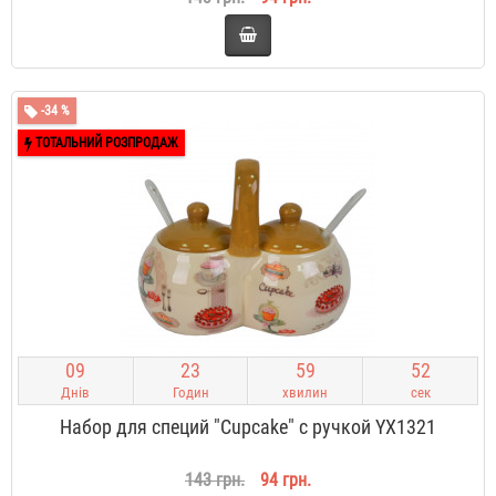
-34 %
ТОТАЛЬНИЙ РОЗПРОДАЖ
0
9
2
3
5
9
5
2
Днів
Годин
хвилин
сек
Набор для специй "Cupcake" с ручкой YX1321
143 грн.
94 грн.