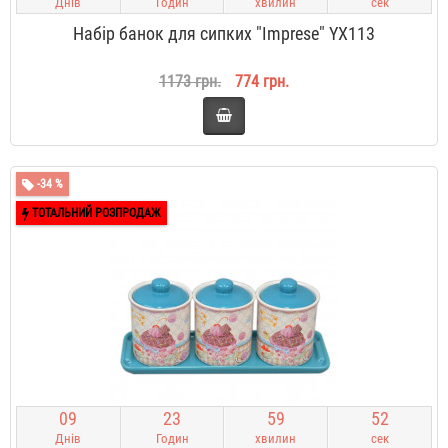
Днів
Годин
хвилин
сек
Набір банок для сипких "Imprese" YX113
1173 грн.
774 грн.
-34 %
ТОТАЛЬНИЙ РОЗПРОДАЖ
0
9
2
3
5
9
5
2
Днів
Годин
хвилин
сек