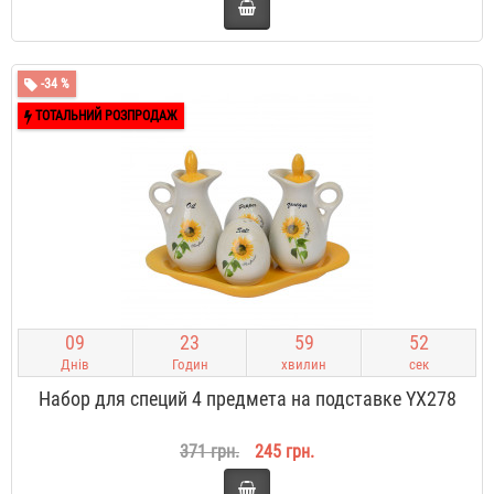
-34 %
ТОТАЛЬНИЙ РОЗПРОДАЖ
0
9
2
3
5
9
5
2
Днів
Годин
хвилин
сек
Набор для специй 4 предмета на подставке YX278
371 грн.
245 грн.