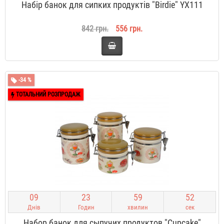
Набір банок для сипких продуктів "Birdie" YX111
842 грн.
556 грн.
-34 %
ТОТАЛЬНИЙ РОЗПРОДАЖ
0
9
2
3
5
9
5
2
Днів
Годин
хвилин
сек
Набор банок для сыпучих продуктов "Cupcake"