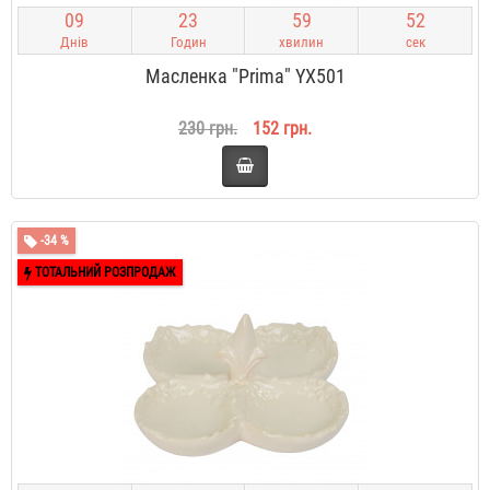
0
9
2
3
5
9
5
2
Днів
Годин
хвилин
сек
Масленка "Prima" YX501
230 грн.
152 грн.
-34 %
ТОТАЛЬНИЙ РОЗПРОДАЖ