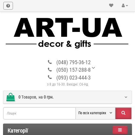
(048) 795-36-12
(050) 157-288-8
(093) 023-444-3
з 8 до 16-30. Вихідні: Сб-Нд
0
Tоваров,
на
0 грн.
По всіх категоріях
Категорії