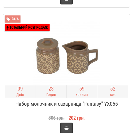
-34 %
ТОТАЛЬНИЙ РОЗПРОДАЖ
0
9
2
3
5
9
5
2
Днів
Годин
хвилин
сек
Набор молочник и сахарница "Fantasy" YX055
306 грн.
202 грн.