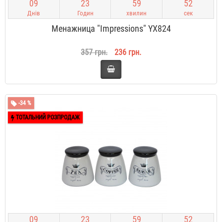
0
9
2
3
5
9
5
2
Днів
Годин
хвилин
сек
Менажница "Impressions" YX824
357 грн.
236 грн.
-34 %
ТОТАЛЬНИЙ РОЗПРОДАЖ
0
9
2
3
5
9
5
2