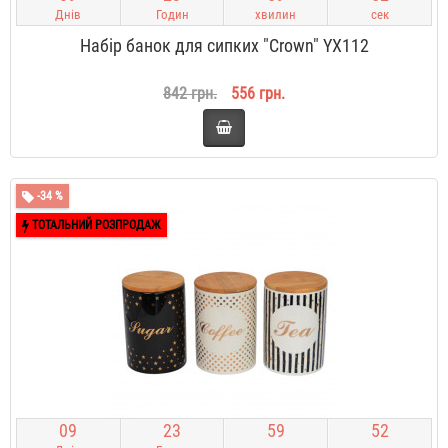
Днів
Годин
хвилин
сек
Набір банок для сипких "Crown" YX112
842 грн.
556 грн.
-34 %
ТОТАЛЬНИЙ РОЗПРОДАЖ
0
9
2
3
5
9
5
2