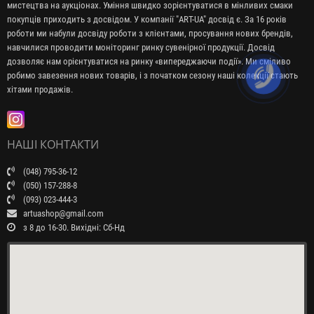
мистецтва на аукціонах. Уміння швидко зорієнтуватися в мінливих смаки
покупців приходить з досвідом. У компанії "ART-UA" досвід є. За 16 років
роботи ми набули досвіду роботи з клієнтами, просування нових брендів,
навчилися проводити моніторинг ринку сувенірної продукції. Досвід
дозволяє нам орієнтуватися на ринку «випереджаючи події». Ми сміливо
робимо завезення нових товарів, і з початком сезону наші колекції стають
хітами продажів.
НАШІ КОНТАКТИ
(048) 795-36-12
(050) 157-288-8
(093) 023-444-3
artuashop@gmail.com
з 8 до 16-30. Вихідні: Сб-Нд