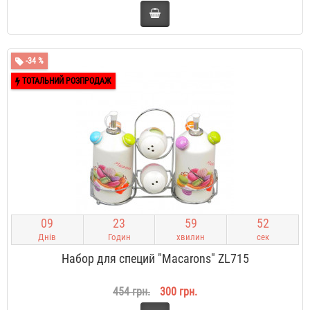
-34 %
ТОТАЛЬНИЙ РОЗПРОДАЖ
0
9
2
3
5
9
5
2
Днів
Годин
хвилин
сек
Набор для специй "Macarons" ZL715
454 грн.
300 грн.