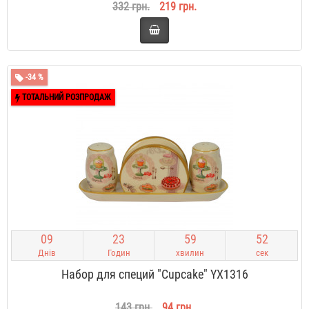
332 грн.
219 грн.
-34 %
ТОТАЛЬНИЙ РОЗПРОДАЖ
0
9
2
3
5
9
5
2
Днів
Годин
хвилин
сек
Набор для специй "Cupcake" YX1316
143 грн.
94 грн.