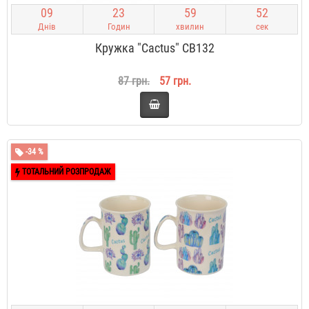
0
9
2
3
5
9
5
1
Днів
Годин
хвилин
сек
Кружка "Cactus" CB132
87 грн.
57 грн.
-34 %
ТОТАЛЬНИЙ РОЗПРОДАЖ