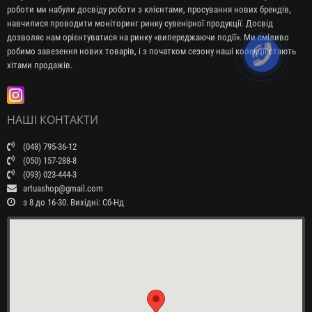
роботи ми набули досвіду роботи з клієнтами, просування нових брендів,
навчилися проводити моніторинг ринку сувенірної продукції. Досвід
дозволяє нам орієнтуватися на ринку «випереджаючи події». Ми сміливо
робимо завезення нових товарів, і з початком сезону наші колекції стають
хітами продажів.
НАШІ КОНТАКТИ
(048) 795-36-12
(050) 157-288-8
(093) 023-444-3
artuashop@gmail.com
з 8 до 16-30. Вихідні: Сб-Нд