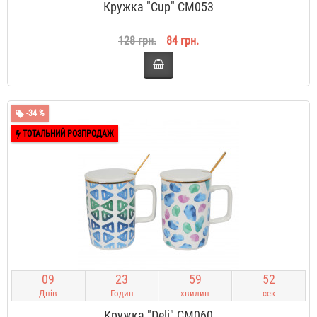
Кружка "Cup" CM053
128 грн.
84 грн.
-34 %
ТОТАЛЬНИЙ РОЗПРОДАЖ
0
9
2
3
5
9
5
1
Днів
Годин
хвилин
сек
Кружка "Deli" CM060