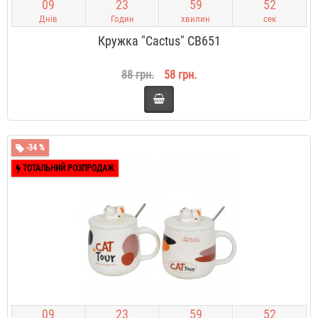
0
9
2
3
5
9
5
1
Днів
Годин
хвилин
сек
Кружка "Cactus" CB651
88 грн.
58 грн.
-34 %
ТОТАЛЬНИЙ РОЗПРОДАЖ
0
9
2
3
5
9
5
1