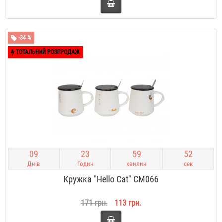
-34 %
ТОТАЛЬНИЙ РОЗПРОДАЖ
0
9
2
3
5
9
5
1
Днів
Годин
хвилин
сек
Кружка "Hello Cat" CM066
171 грн.
113 грн.