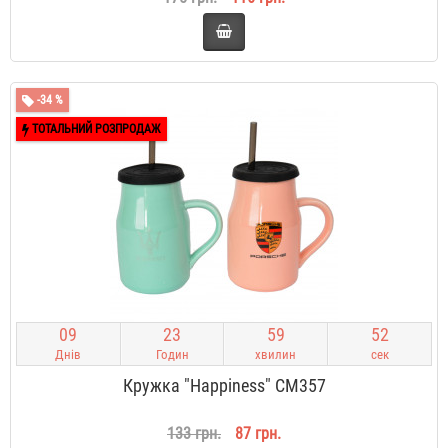
-34 %
ТОТАЛЬНИЙ РОЗПРОДАЖ
0
9
2
3
5
9
5
1
Днів
Годин
хвилин
сек
Кружка "Happiness" CM357
133 грн.
87 грн.