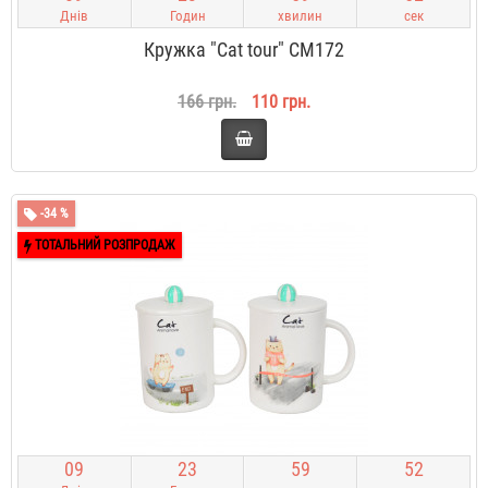
Днів
Годин
хвилин
сек
Кружка "Cat tour" CM172
166 грн.
110 грн.
-34 %
ТОТАЛЬНИЙ РОЗПРОДАЖ
0
9
2
3
5
9
5
1