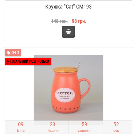
Кружка "Cat" CM193
148 грн.
98 грн.
-34 %
ТОТАЛЬНИЙ РОЗПРОДАЖ
0
9
2
3
5
9
5
1
Днів
Годин
хвилин
сек