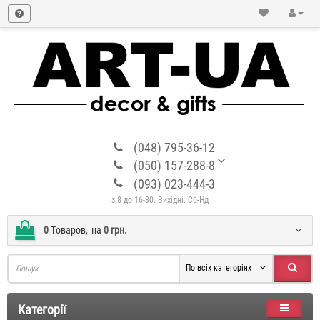
(048) 795-36-12
(050) 157-288-8
(093) 023-444-3
з 8 до 16-30. Вихідні: Сб-Нд
0
Tоваров,
на
0 грн.
По всіх категоріях
Категорії