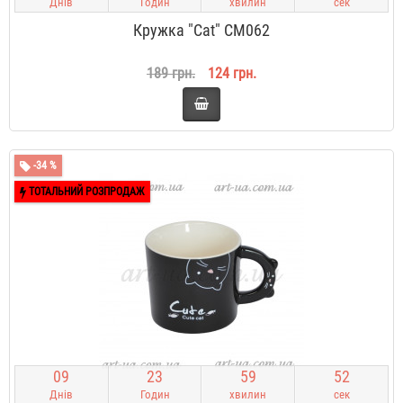
Днів
Годин
хвилин
сек
Кружка "Cat" CM062
189 грн.
124 грн.
-34 %
ТОТАЛЬНИЙ РОЗПРОДАЖ
0
9
2
3
5
9
5
1
Днів
Годин
хвилин
сек