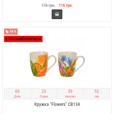
176 грн.
116 грн.
-34 %
ТОТАЛЬНИЙ РОЗПРОДАЖ
0
9
2
3
5
9
5
1
Днів
Годин
хвилин
сек
Кружка "Flowers" CB134