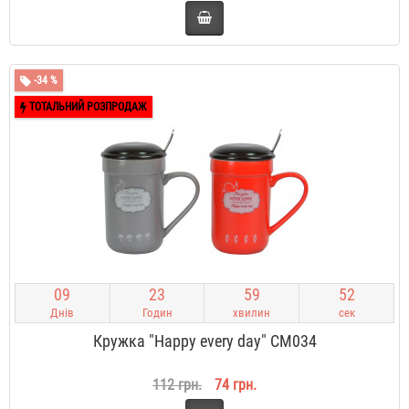
-34 %
ТОТАЛЬНИЙ РОЗПРОДАЖ
0
9
2
3
5
9
5
1
Днів
Годин
хвилин
сек
Кружка "Happy every day" CM034
112 грн.
74 грн.