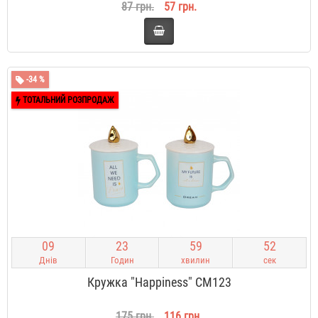
87 грн.
57 грн.
-34 %
ТОТАЛЬНИЙ РОЗПРОДАЖ
0
9
2
3
5
9
5
1
Днів
Годин
хвилин
сек
Кружка "Happiness" CM123
175 грн.
116 грн.