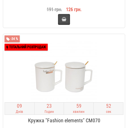
191 грн.
126 грн.
-34 %
ТОТАЛЬНИЙ РОЗПРОДАЖ
0
9
2
3
5
9
5
1
Днів
Годин
хвилин
сек
Кружка "Fashion elements" CM070