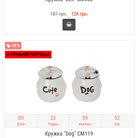
187 грн.
124 грн.
-34 %
ТОТАЛЬНИЙ РОЗПРОДАЖ
0
9
2
3
5
9
5
1
Днів
Годин
хвилин
сек
Кружка "Dog" CM119