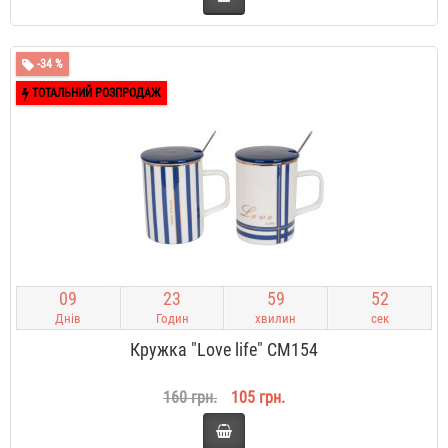
-34 %
ТОТАЛЬНИЙ РОЗПРОДАЖ
0
9
2
3
5
9
5
1
Днів
Годин
хвилин
сек
Кружка "Love life" CM154
160 грн.
105 грн.