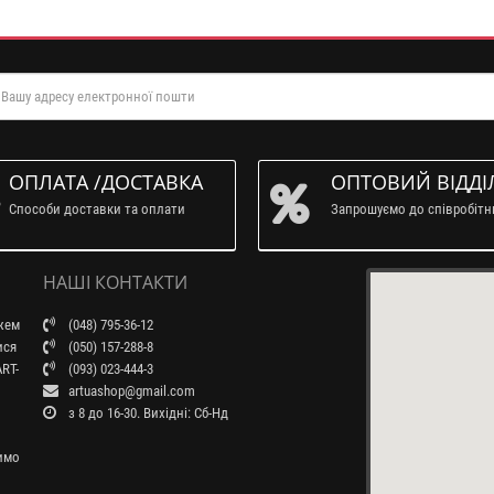
ОПЛАТА /ДОСТАВКА
ОПТОВИЙ ВІДДІ
Способи доставки та оплати
Запрошуємо до співробіт
НАШІ КОНТАКТИ
ажем
(048) 795-36-12
ися
(050) 157-288-8
RT-
(093) 023-444-3
artuashop@gmail.com
з 8 до 16-30. Вихідні: Сб-Нд
бимо