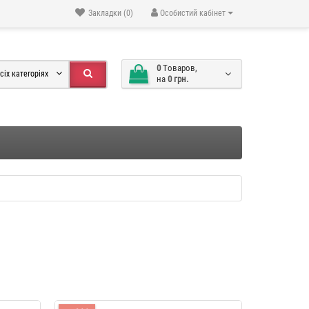
Закладки (0)
Особистий кабінет
0
Tоваров,
сіх категоріях
на
0 грн.