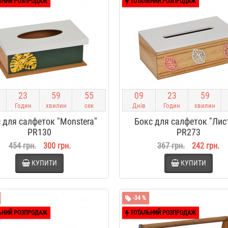
ЬНИЙ РОЗПРОДАЖ
ТОТАЛЬНИЙ РОЗПРОДАЖ
2
3
5
9
5
4
0
9
2
3
5
9
Годин
хвилин
сек
Днів
Годин
хвилин
 для салфеток "Monstera"
Бокс для салфеток "Лис
PR130
PR273
454 грн.
300 грн.
367 грн.
242 грн.
КУПИТИ
КУПИТИ
-34 %
ЬНИЙ РОЗПРОДАЖ
ТОТАЛЬНИЙ РОЗПРОДАЖ