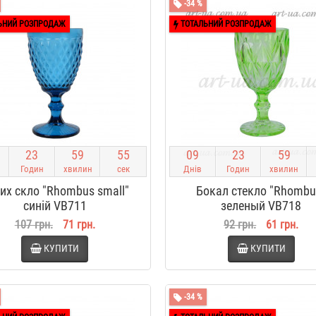
-34 %
ЬНИЙ РОЗПРОДАЖ
ТОТАЛЬНИЙ РОЗПРОДАЖ
2
3
5
9
5
4
0
9
2
3
5
9
Годин
хвилин
сек
Днів
Годин
хвилин
их скло "Rhombus small"
Бокал стекло "Rhombu
синій VB711
зеленый VB718
107 грн.
71 грн.
92 грн.
61 грн.
КУПИТИ
КУПИТИ
-34 %