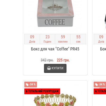
0
9
2
3
5
9
5
4
0
9
Днів
Годин
хвилин
сек
Днів
Бокс для чая "Coffee" PR45
Бок
342 грн.
225 грн.
КУПИТИ
-34 %
-34 %
ТОТАЛЬНИЙ РОЗПРОДАЖ
ТОТАЛ