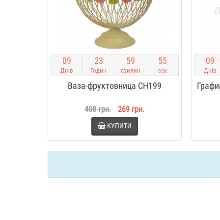
0
9
2
3
5
9
5
4
0
9
Днів
Годин
хвилин
сек
Днів
Ваза-фруктовница CH199
Графи
408 грн.
269 грн.
КУПИТИ