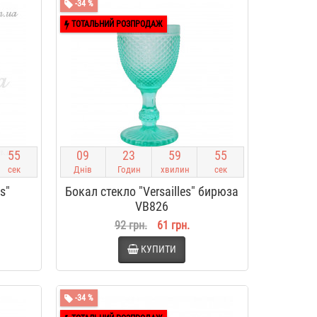
-34 %
ТОТАЛЬНИЙ РОЗПРОДАЖ
5
4
0
9
2
3
5
9
5
4
сек
Днів
Годин
хвилин
сек
s"
Бокал стекло "Versailles" бирюза
VB826
92 грн.
61 грн.
КУПИТИ
-34 %