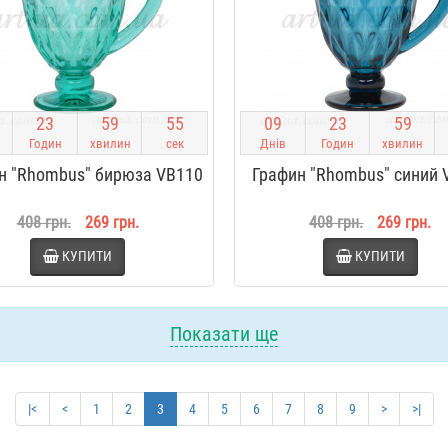
2
3
5
9
5
4
0
9
2
3
5
9
Годин
хвилин
сек
Днів
Годин
хвилин
н "Rhombus" бирюза VB110
Графин "Rhombus" синий 
408 грн.
269 грн.
408 грн.
269 грн.
КУПИТИ
КУПИТИ
Показати ще
|<
<
1
2
3
4
5
6
7
8
9
>
>|