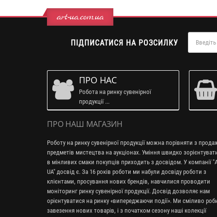
art-ua.com.ua
ПІДПИСАТИСЯ НА РОЗСИЛКУ
ПРО НАС
Робота на ринку сувенірної
продукції ...
ПРО НАШ МАГАЗИН
Роботу на ринку сувенірної продукції можна порівняти з прод
предметів мистецтва на аукціонах. Уміння швидко зорієнтуват
в мінливих смаки покупців приходить з досвідом. У компанії "A
UA" досвід є. За 16 років роботи ми набули досвіду роботи з
клієнтами, просування нових брендів, навчилися проводити
моніторинг ринку сувенірної продукції. Досвід дозволяє нам
орієнтуватися на ринку «випереджаючи події». Ми сміливо ро
завезення нових товарів, і з початком сезону наші колекції