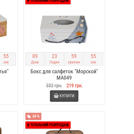
ТОТАЛЬНИЙ РОЗПРОДАЖ
5
4
0
9
2
3
5
9
5
4
сек
Днів
Годин
хвилин
сек
тья"
Бокс для салфеток "Морской"
MA049
332 грн.
219 грн.
КУПИТИ
-34 %
ТОТАЛЬНИЙ РОЗПРОДАЖ