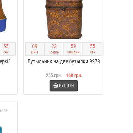
5
4
0
9
2
3
5
9
5
4
сек
Днів
Годин
хвилин
сек
epsi"
Бутыльник на две бутылки 9278
255 грн.
168 грн.
КУПИТИ