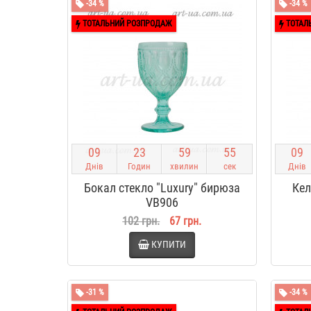
-34 %
-34 %
ТОТАЛЬНИЙ РОЗПРОДАЖ
ТОТАЛ
0
9
2
3
5
9
5
4
0
9
Днів
Годин
хвилин
сек
Днів
Бокал стекло "Luxury" бирюза
Кел
VB906
102 грн.
67 грн.
КУПИТИ
-31 %
-34 %