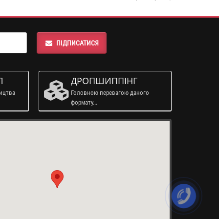
ПІДПИСАТИСЯ
Л
ДРОПШИППІНГ
ництва
Головною перевагою даного
формату...