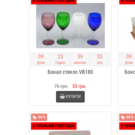
ТОТАЛЬНИЙ РОЗПРОДАЖ
ТОТАЛ
0
9
2
3
5
9
5
4
0
9
Днів
Годин
хвилин
сек
Днів
Бокал стекло VB180
Бокс
76 грн.
53 грн.
КУПИТИ
-34 %
-34 %
ТОТАЛЬНИЙ РОЗПРОДАЖ
ТОТАЛ