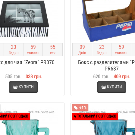
2
3
5
9
5
4
0
9
2
3
5
9
Годин
хвилин
сек
Днів
Годин
хвилин
с для чая "Zebra" PR070
Бокс с разделителями "P
PR687
505 грн.
333 грн.
620 грн.
409 грн.
КУПИТИ
КУПИТИ
-34 %
ЬНИЙ РОЗПРОДАЖ
ТОТАЛЬНИЙ РОЗПРОДАЖ