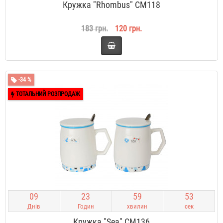
Кружка "Rhombus" CM118
183 грн.
120 грн.
-34 %
ТОТАЛЬНИЙ РОЗПРОДАЖ
0
9
2
3
5
9
5
2
Днів
Годин
хвилин
сек
Кружка "Sea" CM136