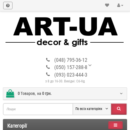
(048) 795-36-12
(050) 157-288-8
(093) 023-444-3
з 8 до 16-30. Вихідні: Сб-Нд
0
Tоваров,
на
0 грн.
По всіх категоріях
Категорії