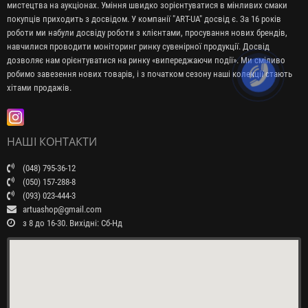
мистецтва на аукціонах. Уміння швидко зорієнтуватися в мінливих смаки
покупців приходить з досвідом. У компанії "ART-UA" досвід є. За 16 років
роботи ми набули досвіду роботи з клієнтами, просування нових брендів,
навчилися проводити моніторинг ринку сувенірної продукції. Досвід
дозволяє нам орієнтуватися на ринку «випереджаючи події». Ми сміливо
робимо завезення нових товарів, і з початком сезону наші колекції стають
хітами продажів.
НАШІ КОНТАКТИ
(048) 795-36-12
(050) 157-288-8
(093) 023-444-3
artuashop@gmail.com
з 8 до 16-30. Вихідні: Сб-Нд