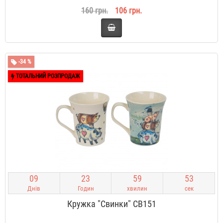
160 грн.
106 грн.
-34 %
ТОТАЛЬНИЙ РОЗПРОДАЖ
0
9
2
3
5
9
5
2
Днів
Годин
хвилин
сек
Кружка "Свинки" CB151