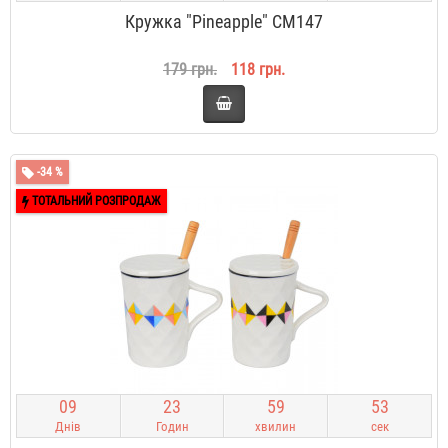
Кружка "Pineapple" CM147
179 грн.
118 грн.
-34 %
ТОТАЛЬНИЙ РОЗПРОДАЖ
0
9
2
3
5
9
5
2
Днів
Годин
хвилин
сек