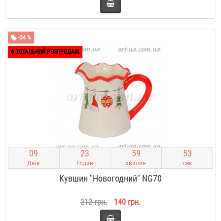
-34 %
ТОТАЛЬНИЙ РОЗПРОДАЖ
0
9
2
3
5
9
5
2
Днів
Годин
хвилин
сек
Кувшин "Новогодний" NG70
212 грн.
140 грн.