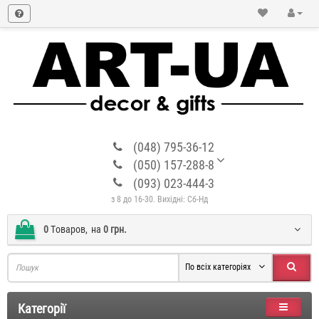
(048) 795-36-12
(050) 157-288-8
(093) 023-444-3
з 8 до 16-30. Вихідні: Сб-Нд
0
Tоваров,
на
0 грн.
По всіх категоріях
Категорії