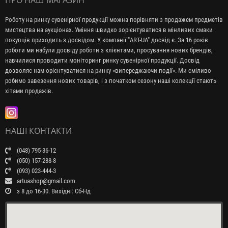
Роботу на ринку сувенірної продукції можна порівняти з продажем предметів
мистецтва на аукціонах. Уміння швидко зорієнтуватися в мінливих смаки
покупців приходить з досвідом. У компанії "ART-UA" досвід є. За 16 років
роботи ми набули досвіду роботи з клієнтами, просування нових брендів,
навчилися проводити моніторинг ринку сувенірної продукції. Досвід
дозволяє нам орієнтуватися на ринку «випереджаючи події». Ми сміливо
робимо завезення нових товарів, і з початком сезону наші колекції стають
хітами продажів.
НАШІ КОНТАКТИ
(048) 795-36-12
(050) 157-288-8
(093) 023-444-3
artuashop@gmail.com
з 8 до 16-30. Вихідні: Сб-Нд