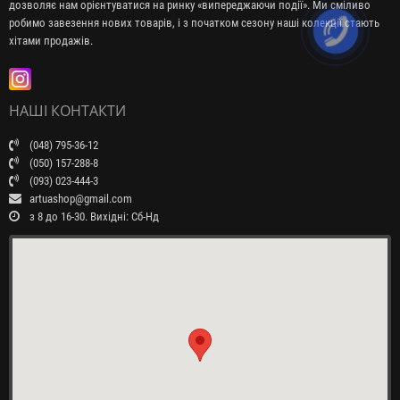
дозволяє нам орієнтуватися на ринку «випереджаючи події». Ми сміливо
робимо завезення нових товарів, і з початком сезону наші колекції стають
хітами продажів.
НАШІ КОНТАКТИ
(048) 795-36-12
(050) 157-288-8
(093) 023-444-3
artuashop@gmail.com
з 8 до 16-30. Вихідні: Сб-Нд