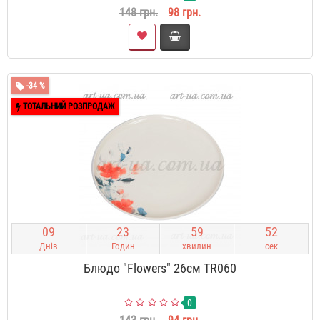
148 грн.
98 грн.
-34 %
ТОТАЛЬНИЙ РОЗПРОДАЖ
0
9
2
3
5
9
5
1
Днів
Годин
хвилин
сек
Блюдо "Flowers" 26см TR060
0