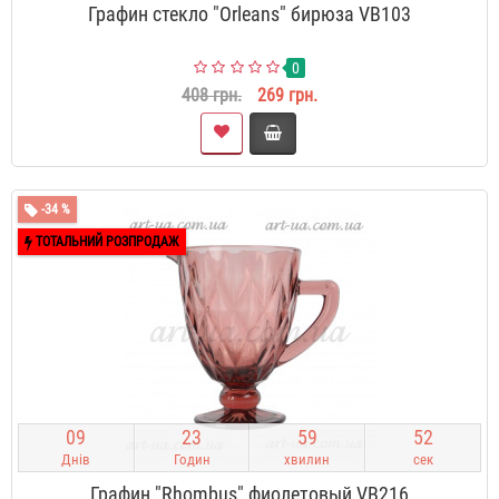
Графин стекло "Orleans" бирюза VB103
0
408 грн.
269 грн.
-34 %
ТОТАЛЬНИЙ РОЗПРОДАЖ
0
9
2
3
5
9
5
1
Днів
Годин
хвилин
сек
Графин "Rhombus" фиолетовый VB216