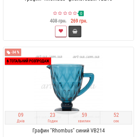
0
408 грн.
269 грн.
-34 %
ТОТАЛЬНИЙ РОЗПРОДАЖ
0
9
2
3
5
9
5
1
Днів
Годин
хвилин
сек
Графин "Rhombus" синий VB214