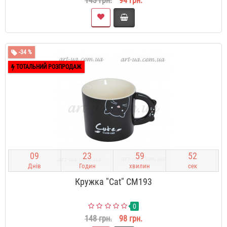
143 грн.
94 грн.
-34 %
ТОТАЛЬНИЙ РОЗПРОДАЖ
0
9
2
3
5
9
5
1
Днів
Годин
хвилин
сек
Кружка "Cat" CM193
0
148 грн.
98 грн.