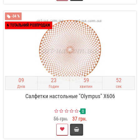
-34 %
ТОТАЛЬНИЙ РОЗПРОДАЖ
0
9
2
3
5
9
5
1
Днів
Годин
хвилин
сек
Салфетки настольные "Olympus" X606
0
56 грн.
37 грн.