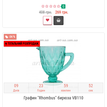
0
408 грн.
269 грн.
-34 %
ТОТАЛЬНИЙ РОЗПРОДАЖ
0
9
2
3
5
9
5
1
Днів
Годин
хвилин
сек
Графин "Rhombus" бирюза VB110