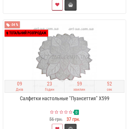
-34 %
ТОТАЛЬНИЙ РОЗПРОДАЖ
0
9
2
3
5
9
5
1
Днів
Годин
хвилин
сек
Салфетки настольные "Пуансеттия" X599
0
56 грн.
37 грн.