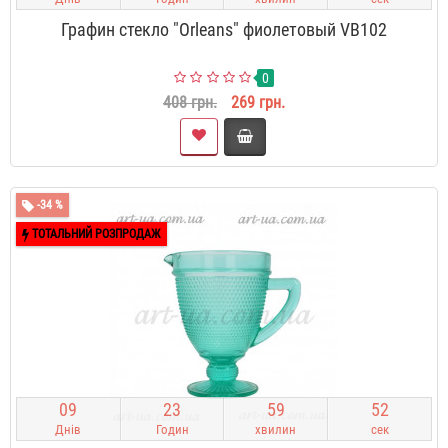
Графин стекло "Orleans" фиолетовый VB102
0
408 грн.
269 грн.
-34 %
ТОТАЛЬНИЙ РОЗПРОДАЖ
0
9
2
3
5
9
5
1
Днів
Годин
хвилин
сек