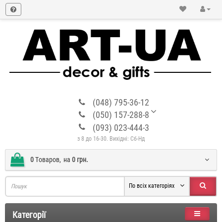
(048) 795-36-12
(050) 157-288-8
(093) 023-444-3
з 8 до 16-30. Вихідні: Сб-Нд
0
Tоваров,
на
0 грн.
По всіх категоріях
Категорії