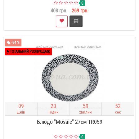
0
408 грн.
269 грн.
-34 %
ТОТАЛЬНИЙ РОЗПРОДАЖ
0
9
2
3
5
9
5
1
Днів
Годин
хвилин
сек
Блюдо "Mosaic" 27см TR059
0