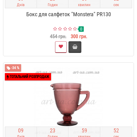
Днів
Годин
хвилин
сек
Бокс для салфеток "Monstera" PR130
0
454 грн.
300 грн.
-34 %
ТОТАЛЬНИЙ РОЗПРОДАЖ
0
9
2
3
5
9
5
1
Днів
Годин
хвилин
сек