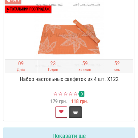
-34 %
ТОТАЛЬНИЙ РОЗПРОДАЖ
0
9
2
3
5
9
5
1
Днів
Годин
хвилин
сек
Набор настольных салфеток их 4 шт. X122
0
179 грн.
118 грн.
Показати ще