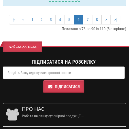
|<
<
1
2
3
4
5
6
7
8
>
>|
Показано з 76 по 90 із 119 (8 сторінок)
art-ua.com.ua
ПІДПИСАТИСЯ НА РОЗСИЛКУ
ПІДПИСАТИСЯ
ПРО НАС
Робота на ринку сувенірної продукції ...