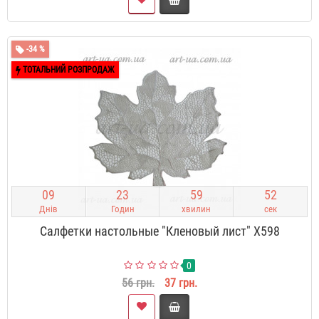
-34 %
ТОТАЛЬНИЙ РОЗПРОДАЖ
0
9
2
3
5
9
5
1
Днів
Годин
хвилин
сек
Салфетки настольные "Кленовый лист" X598
0
56 грн.
37 грн.