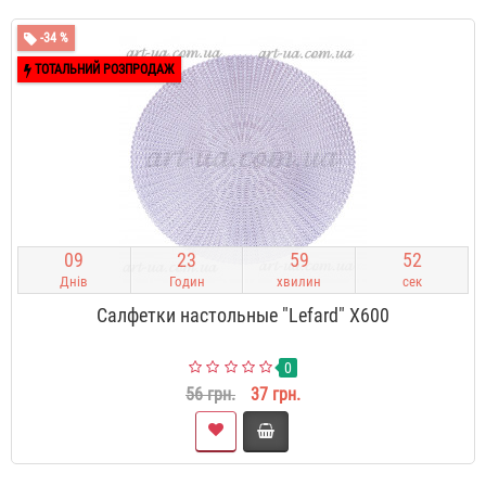
-34 %
ТОТАЛЬНИЙ РОЗПРОДАЖ
0
9
2
3
5
9
5
1
Днів
Годин
хвилин
сек
Салфетки настольные "Lefard" X600
0
56 грн.
37 грн.