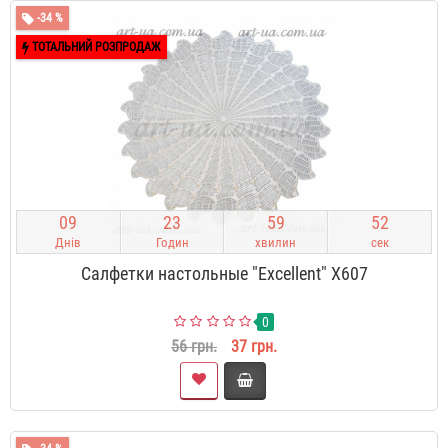
-34 %
ТОТАЛЬНИЙ РОЗПРОДАЖ
0
9
2
3
5
9
5
1
Днів
Годин
хвилин
сек
Салфетки настольные "Excellent" X607
0
56 грн.
37 грн.