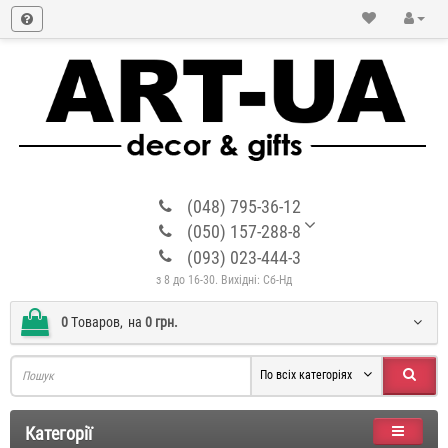
(048) 795-36-12
(050) 157-288-8
(093) 023-444-3
з 8 до 16-30. Вихідні: Сб-Нд
0
Tоваров,
на
0 грн.
По всіх категоріях
Категорії