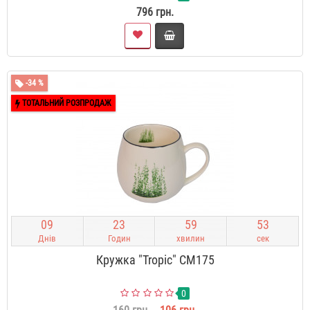
796 грн.
-34 %
ТОТАЛЬНИЙ РОЗПРОДАЖ
0
9
2
3
5
9
5
2
Днів
Годин
хвилин
сек
Кружка "Tropic" CM175
0