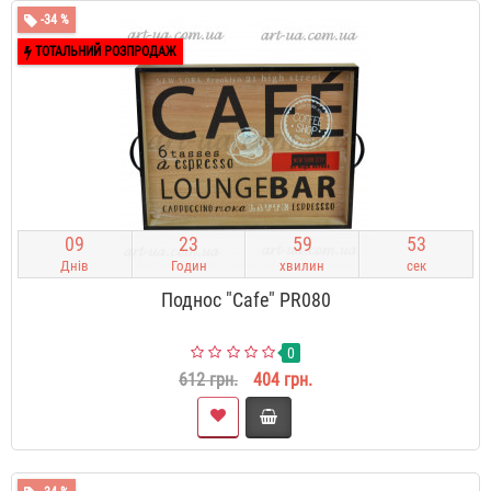
-34 %
ТОТАЛЬНИЙ РОЗПРОДАЖ
0
9
2
3
5
9
5
2
Днів
Годин
хвилин
сек
Поднос "Cafe" PR080
0
612 грн.
404 грн.