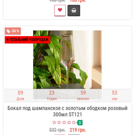
160 грн.
106 грн.
-34 %
ТОТАЛЬНИЙ РОЗПРОДАЖ
0
9
2
3
5
9
5
2
Днів
Годин
хвилин
сек
Бокал под шампанское с золотым ободком розовый
300мл ST121
0
332 грн.
219 грн.