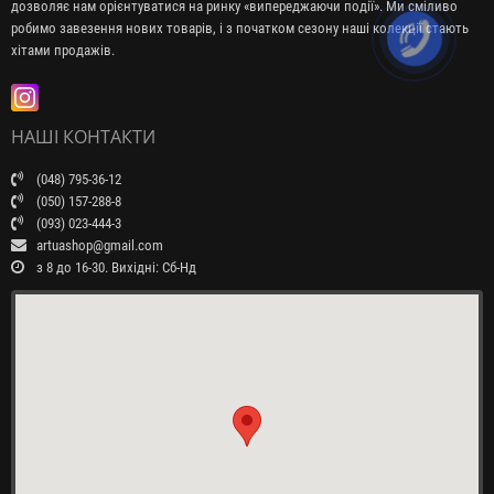
дозволяє нам орієнтуватися на ринку «випереджаючи події». Ми сміливо
робимо завезення нових товарів, і з початком сезону наші колекції стають
хітами продажів.
НАШІ КОНТАКТИ
(048) 795-36-12
(050) 157-288-8
(093) 023-444-3
artuashop@gmail.com
з 8 до 16-30. Вихідні: Сб-Нд