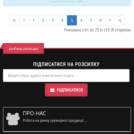
|<
<
1
2
3
4
5
6
7
8
>
>|
Показано з 61 по 75 із 119 (8 сторінок)
art-ua.com.ua
ПІДПИСАТИСЯ НА РОЗСИЛКУ
ПІДПИСАТИСЯ
ПРО НАС
Робота на ринку сувенірної продукції ...