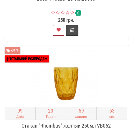
0
250 грн.
-34 %
ТОТАЛЬНИЙ РОЗПРОДАЖ
0
9
2
3
5
9
5
2
Днів
Годин
хвилин
сек
Стакан "Rhombus" желтый 250мл VB062