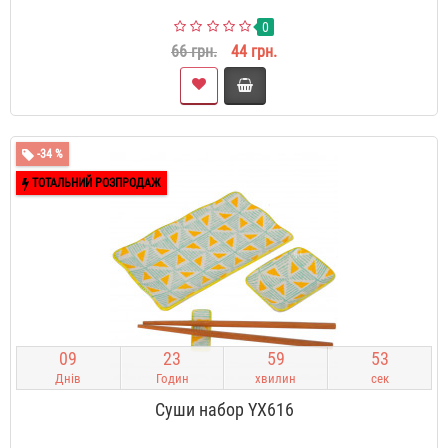
0
66 грн.
44 грн.
-34 %
ТОТАЛЬНИЙ РОЗПРОДАЖ
0
9
2
3
5
9
5
2
Днів
Годин
хвилин
сек
Суши набор YX616