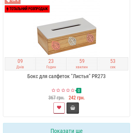
-34 %
ТОТАЛЬНИЙ РОЗПРОДАЖ
0
9
2
3
5
9
5
2
Днів
Годин
хвилин
сек
Бокс для салфеток "Листья" PR273
0
367 грн.
242 грн.
Показати ще